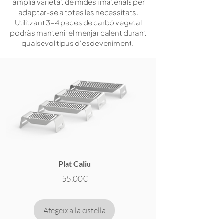
amplia varietat de mides i materials per
adaptar-se a totes les necessitats.
Utilitzant 3-4 peces de carbó vegetal
podràs mantenir el menjar calent durant
qualsevol tipus d'esdeveniment.
Plat Caliu
Preu
55,00€
Afegeix a la cistella