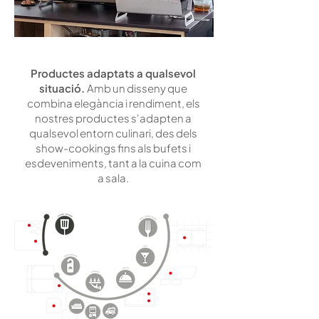
Productes adaptats a qualsevol
situació.
Amb un disseny que
combina elegància i rendiment, els
nostres productes s'adapten a
qualsevol entorn culinari, des dels
show-cookings fins als bufets i
esdeveniments, tant a la cuina com
a sala.