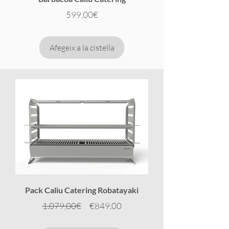
Preu
599,00€
Afegeix a la cistella
Pack Caliu Catering Robatayaki
Preu
Preu
1.079,00€
€849.00
normal