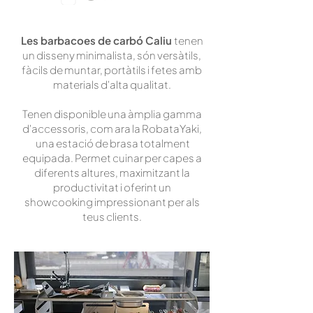
Les barbacoes de carbó Caliu
tenen
un disseny minimalista, són versàtils,
fàcils de muntar, portàtils i fetes amb
materials d'alta qualitat.
Tenen disponible una àmplia gamma
d'accessoris, com ara la RobataYaki,
una estació de brasa totalment
equipada. Permet cuinar per capes a
diferents altures, maximitzant la
productivitat i oferint un
showcooking impressionant per als
teus clients.