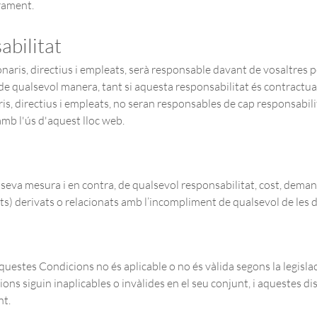
rament.
abilitat
ionaris, directius i empleats, serà responsable davant de vosaltres 
e qualsevol manera, tant si aquesta responsabilitat és contractual,
naris, directius i empleats, no seran responsables de cap responsabil
mb l'ús d'aquest lloc web.
a seva mesura i en contra, de qualsevol responsabilitat, cost, deman
ts) derivats o relacionats amb l’incompliment de qualsevol de les 
questes Condicions no és aplicable o no és vàlida segons la legislac
ns siguin inaplicables o invàlides en el seu conjunt, i aquestes di
nt.