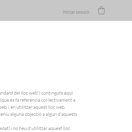
Iniciar sessió
ndard del lloc web") continguts aquí
(que es fa referència col·lectivament a
eb i, en utilitzar aquest lloc web,
teniu alguna objecció a algun d’aquests
at) i no heu d'utilitzar aquest lloc