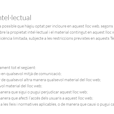
ntel·lectual
s possible que hàgiu optat per incloure en aquest lloc web, segons 
bre la propietat intel·lectual i el material contingut en aquest lloc
cència limitada, subjecte a les restriccions previstes en aquests Te
cament tot el següent:
b en qualsevol mitjà de comunicació;
ar de qualsevol altra manera qualsevol material del lloc web;
ol material del lloc web;
manera que sigui o pugui perjudicar aquest lloc web;
anera que afecti l’accés dels usuaris a aquest lloc web;
a les lleis i normatives aplicables, o de manera que causi o pugui c