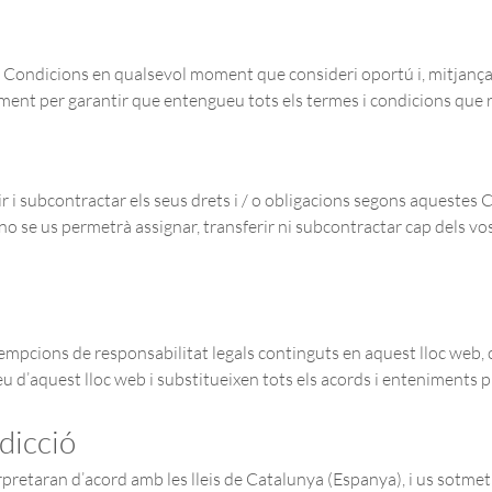
s Condicions en qualsevol moment que consideri oportú i, mitjançan
ent per garantir que entengueu tots els termes i condicions que re
rir i subcontractar els seus drets i / o obligacions segons aquestes
o se us permetrà assignar, transferir ni subcontractar cap dels vos
xempcions de responsabilitat legals continguts en aquest lloc web, 
feu d’aquest lloc web i substitueixen tots els acords i enteniments p
sdicció
pretaran d’acord amb les lleis de Catalunya (Espanya), i us sotmetr