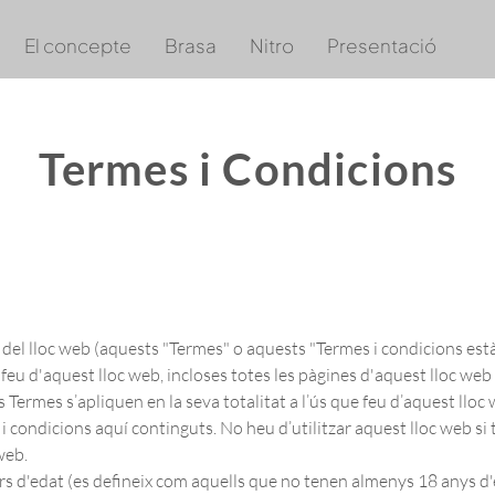
El concepte
Brasa
Nitro
Presentació
Termes i Condicions
del lloc web (aquests "Termes" o aquests "Termes i condicions està
eu d'aquest lloc web, incloses totes les pàgines d'aquest lloc web 
Termes s’apliquen en la seva totalitat a l’ús que feu d’aquest lloc w
 condicions aquí continguts. No heu d’utilitzar aquest lloc web si 
web.
s d'edat (es defineix com aquells que no tenen almenys 18 anys d'ed