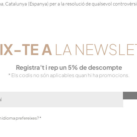
ona, Catalunya (Espanya) per a la resolució de qualsevol controvèrsi
IX-TE
A
LA NEWSLE
Registra't i rep un 5% de descompte
* Els codis no són aplicables quan hi ha promocions.
O
in idioma prefereixes?
*
b
l
i
g