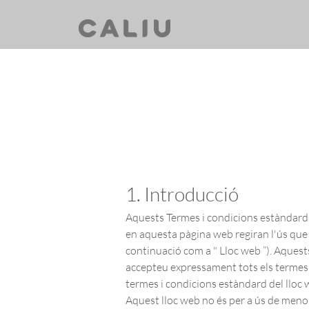
1. Introducció
Aquests Termes i condicions estàndard 
en aquesta pàgina web regiran l'ús que f
continuació com a " Lloc web ”). Aquests 
accepteu expressament tots els termes i
termes i condicions estàndard del lloc 
Aquest lloc web no és per a ús de menor