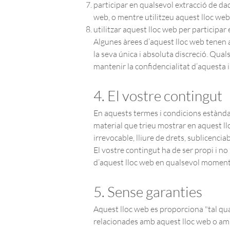
participar en qualsevol extracció de dad
web, o mentre utilitzeu aquest lloc web
utilitzar aquest lloc web per participar
Algunes àrees d’aquest lloc web tenen ac
la seva única i absoluta discreció. Qual
mantenir la confidencialitat d’aquesta 
4. El vostre contingut
En aquests termes i condicions estàndard
material que trieu mostrar en aquest llo
irrevocable, lliure de drets, sublicenciab
El vostre contingut ha de ser propi i no 
d’aquest lloc web en qualsevol moment i
5. Sense garanties
Aquest lloc web es proporciona "tal qual
relacionades amb aquest lloc web o amb 