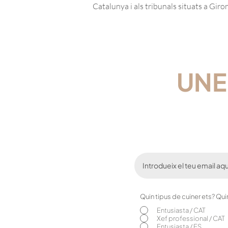
Catalunya i als tribunals situats a Gir
UNE
Quin tipus de cuiner ets? Qu
Entusiasta / CAT
Xef professional / CAT
Entusiasta / ES