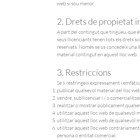
web si sou menor.
2. Drets de propietat i
A part del contingut que tingueu, que é
seus llicenciants tenen tots els drets so
reservats. Només se us concedeix una lli
material contingut en aquest lloc web.
3. Restriccions
Se li restringeix expressament i emfàti
publicar qualsevol material del lloc we
vendre, subllicenciar i / o comercialitz
realitzar o mostrar públicament qualsev
utilitzar aquest lloc web de qualsevol 
utilitzar aquest lloc web de qualsevol m
utilitzar aquest lloc web contràriament 
persona o entitat comercial;