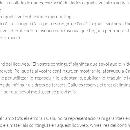
es, recollida de dades, extracció de dades o qualsevol altra activit
;
 en qualsevol publicitat o màrqueting;
cés restringit i Caliu pot restringir-ne l’accés a qualsevol àrea d
sevol identificador d’usuari i contrasenya que tingueu per a aquest 
informació.
 del lloc web, "El vostre contingut" significa qualsevol àudio, víde
c web. Pel que fa al vostre contingut, en mostrar-lo, atorgueu a Cal
le per utilitzar-lo, reproduir-lo, adaptar-lo, publicar-lo, traduir-lo i 
ha de infringir els drets de tercers. Caliu es reserva el dret d’elim
 per qualsevol motiu, sense previ avís.
", amb tots els errors, i Caliu no fa representacions ni garanties ex
els materials continguts en aquest lloc web. A més, res del contin