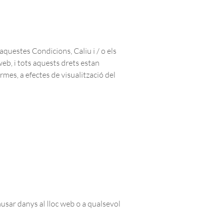
aquestes Condicions, Caliu i / o els
 web, i tots aquests drets estan
rmes, a efectes de visualització del
ausar danys al lloc web o a qualsevol