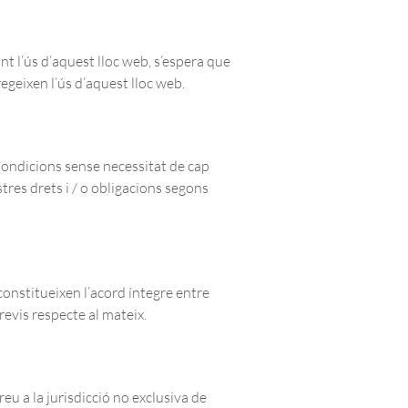
t l’ús d’aquest lloc web, s’espera que
geixen l’ús d’aquest lloc web.
 Condicions sense necessitat de cap
tres drets i / o obligacions segons
constitueixen l’acord íntegre entre
revis respecte al mateix.
eu a la jurisdicció no exclusiva de