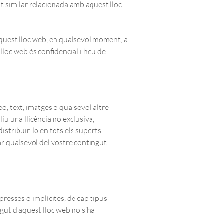
at similar relacionada amb aquest lloc
’aquest lloc web, en qualsevol moment, a
lloc web és confidencial i heu de
o, text, imatges o qualsevol altre
iu una llicència no exclusiva,
distribuir-lo en tots els suports.
inar qualsevol del vostre contingut
presses o implícites, de cap tipus
gut d’aquest lloc web no s’ha