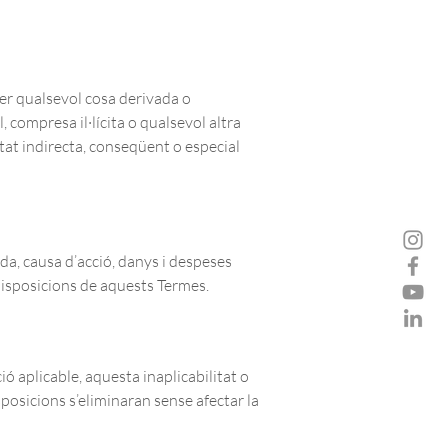
per qualsevol cosa derivada o
 compresa il·lícita o qualsevol altra
itat indirecta, conseqüent o especial
da, causa d’acció, danys i despeses
disposicions de aquests Termes.
ió aplicable, aquesta inaplicabilitat o
sposicions s’eliminaran sense afectar la