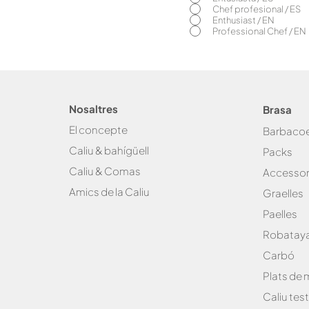
Chef profesional / ES
Enthusiast / EN
Professional Chef / EN
Nosaltres
Brasa
El concepte
Bar
baco
Caliu & bahígüell
Packs
Caliu & Com
as
Accessor
Amics de la
Caliu
Graelles
Paelles
Robataya
Carbó
Plats de
Caliu test