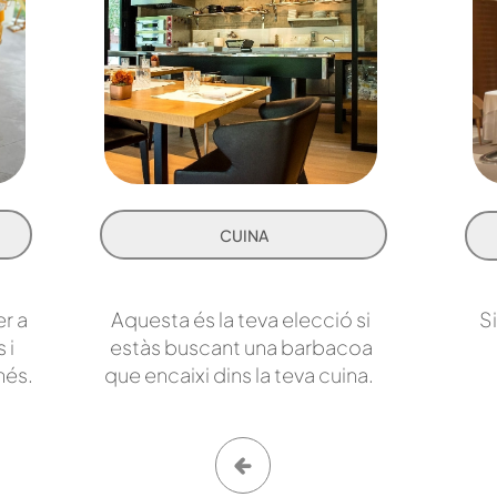
CUINA
er a
Aquesta és la teva elecció si
Si
 i
estàs buscant una barbacoa
més.
que encaixi dins la teva cuina.