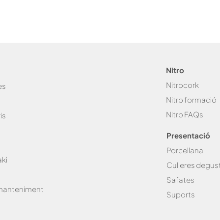
t
o
r
i
Nitro
Nitro
cork
es
Nitro fo
rmació
Nitro FA
Qs
is
Presentació
Porcellana
ki
Culleres degus
Safates
 manteniment
Suports