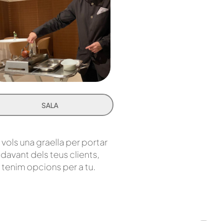
SALA
 vols una graella per portar
davant dels teus clients,
tenim opcions per a tu.