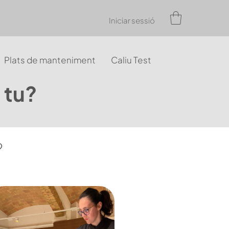
Iniciar sessió
Plats de manteniment
Caliu Test
 tu?
?