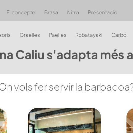
El concepte
Brasa
Nitro
Presentació
oris
Graelles
Paelles
Robatayaki
Carbó
na Caliu s'adapta més a
On vols fer servir la barbacoa