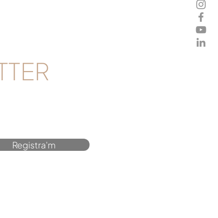
TTER
Registra'm