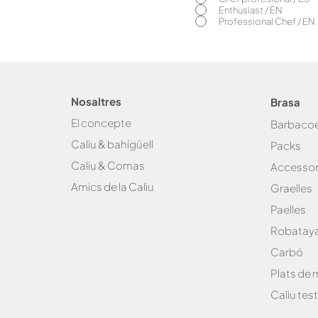
Enthusiast / EN
Professional Chef / EN
Nosaltres
Brasa
El concepte
Bar
baco
Caliu & bahígüell
Packs
Caliu & Com
as
Accessor
Amics de la
Caliu
Graelles
Paelles
Robataya
Carbó
Plats de
Caliu test