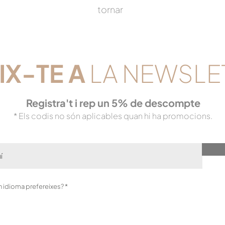
tornar
IX-TE
A
LA NEWSLE
Registra't i rep un 5% de descompte
* Els codis no són aplicables quan hi ha promocions.
O
in idioma prefereixes?
*
b
l
i
g
a