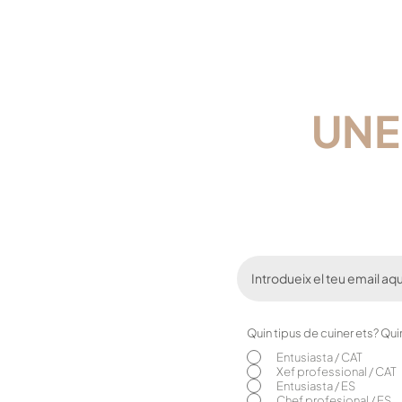
UNE
Quin tipus de cuiner ets? Qu
Entusiasta / CAT
Xef professional / CAT
Entusiasta / ES
Chef profesional / ES