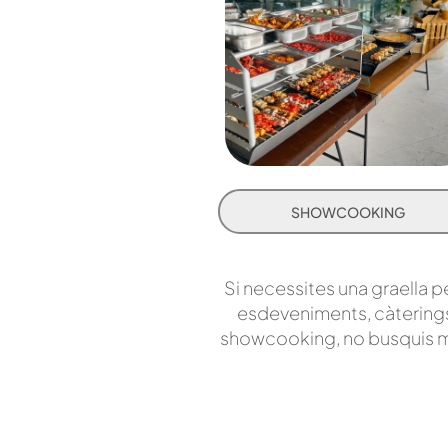
SHOWCOOKING
Si necessites una graella p
esdeveniments, càterings
showcooking, no busquis 