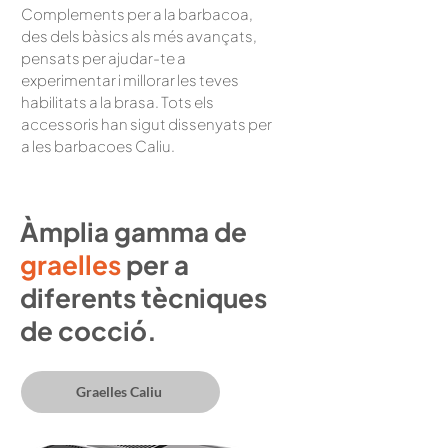
Complements per a la barbacoa,
des dels bàsics als més avançats,
pensats per ajudar-te a
experimentar i millorar les teves
habilitats a la brasa. Tots els
accessoris han sigut dissenyats per
a les barbacoes Caliu.
Àmplia gamma de
graelles
per a
diferents tècniques
de cocció.
Graelles Caliu