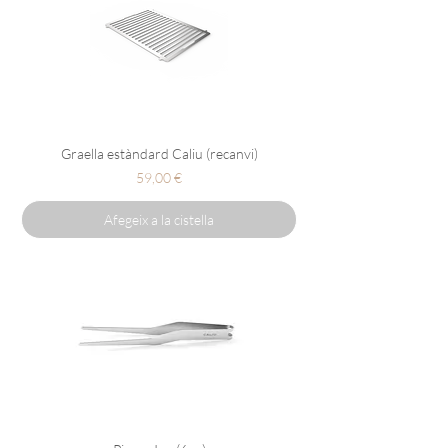
Graella estàndard Caliu (recanvi)
Preu
59,00 €
Afegeix a la cistella