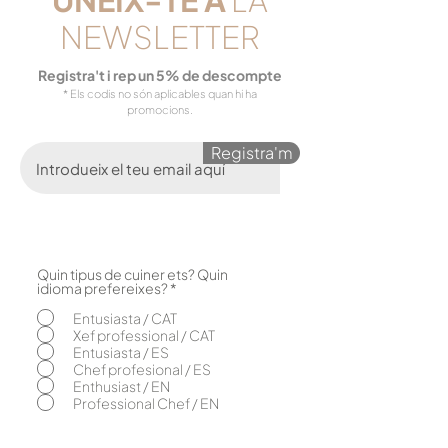
NEWSLETTER
Registra't i rep un 5% de descompte
* Els codis no són aplicables quan hi ha
promocions.
Registra'm
Quin tipus de cuiner ets? Quin
O
idioma prefereixes?
*
b
l
Entusiasta / CAT
i
Xef professional / CAT
g
Entusiasta / ES
a
Chef profesional / ES
t
o
Enthusiast / EN
r
Professional Chef / EN
i