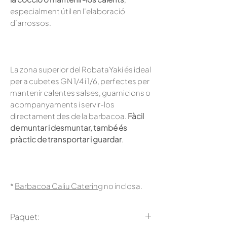
especialment útil en l’elaboració
d’arrossos.
La zona superior del RobataYaki és ideal
per a cubetes GN 1/4 i 1/6, perfectes per
mantenir calentes salses, guarnicions o
acompanyaments i servir-los
directament des de la barbacoa.
Fàcil
de muntar i desmuntar, també és
pràctic de transportar i guardar
.
*
Barbacoa Caliu Catering
no inclosa.
Paquet: