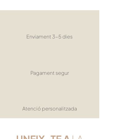
Enviament 3-5 dies
Pagament segur
Atenció personalitzada
UNEIX-TE
A
LA