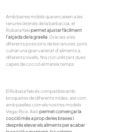
Amb barres mòbils que encaixen a les
ranures laterals de la barbacoa, el
RobataYaki
permet ajustar fàcilment
l’alçada de la graella
. Gràcies a les
diferents posicions de les ranures, pots
cuinar una gran varietat d’aliments a
diferents nivells, fins i tot utilitzant dues
capes de cocció al mateix temps.
El RobataYaki és compatible amb
broquetes de diferents mides, així com
amb paelles com els nostres models
Vega i Rice. Això
permet començar la
cocció més a prop de les brases i
després elevar els aliments per acabar
la cocció o mantenir-los calents
,