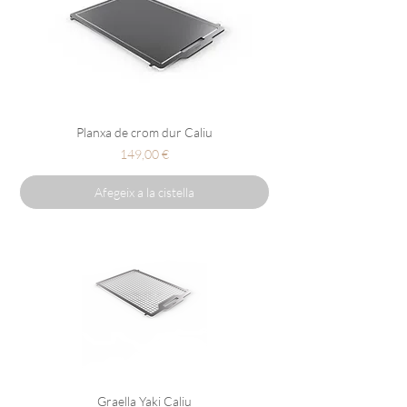
Planxa de crom dur Caliu
Preu
149,00 €
Afegeix a la cistella
Graella Yaki Caliu