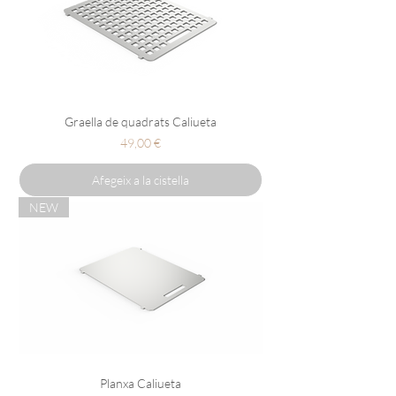
Graella de quadrats Caliueta
Preu
49,00 €
Afegeix a la cistella
NEW
Planxa Caliueta