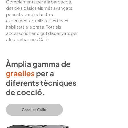
Complements per a la barbacoa,
des dels bàsics als més avançats,
pensats per ajudar-te a
experimentar i millorar les teves
habilitats a la brasa. Tots els
accessoris han sigut dissenyats per
a les barbacoes Caliu.
Àmplia gamma de
graelles
per a
diferents tècniques
de cocció.
Graelles Caliu