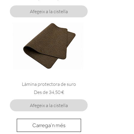
Afegeix a la cistella
Làmina protectora de suro
Preu d'oferta
Des de
34,50 €
Afegeix a la cistella
Carrega'n més