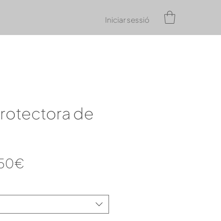
Iniciar sessió
rotectora de
Preu
,50€
d'oferta