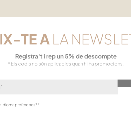
IX-TE
A
LA NEWSLE
Registra't i rep un 5% de descompte
* Els codis no són aplicables quan hi ha promocions.
O
in idioma prefereixes?
*
b
l
i
g
a
t