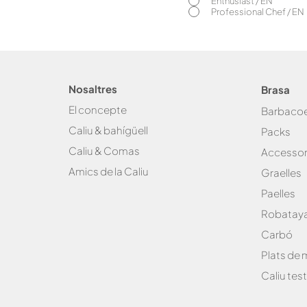
Enthusiast / EN
Professional Chef / EN
Nosaltres
Brasa
El concepte
Bar
baco
Caliu & bahígüell
Packs
Caliu & Com
as
Accessor
Amics de la
Caliu
Graelles
Paelles
Robataya
Carbó
Plats de
Caliu test