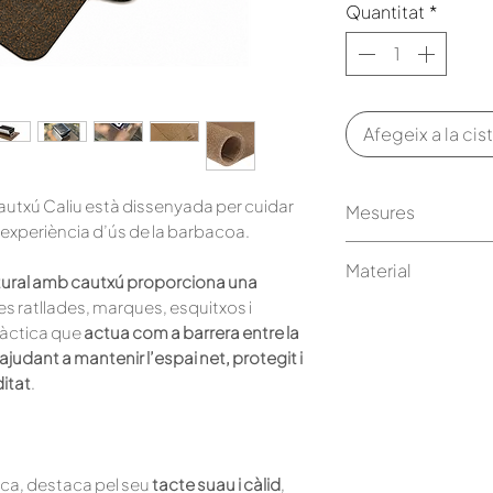
Quantitat
*
Afegeix a la cist
autxú Caliu està dissenyada per cuidar
Mesures
r l’experiència d’ús de la barbacoa.
CALIU: Apte per 
Material
45 x 49 cm
tural amb cautxú proporciona una
Gruix: 1,5 mm
es ratllades, marques, esquitxos i
Suro - Cautxú NB
ràctica que
actua com a barrera entre la
 ajudant a mantenir l’espai net, protegit i
CÀTERING: Apte 
itat
.
Caliueta Càter
45 x 92 cm
Gruix: 1,5 mm
ica, destaca pel seu
tacte suau i càlid
,