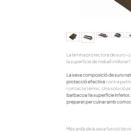
La làmina protectora de suro-c
la superfície de treball i millora
La seva composició de suro na
protecció efectiva
contra petit
contacte tèrmic. Una solució p
barbacoa i la superfície inferior,
preparat per cuinar amb comod
Més enllà de la seva funció tècn