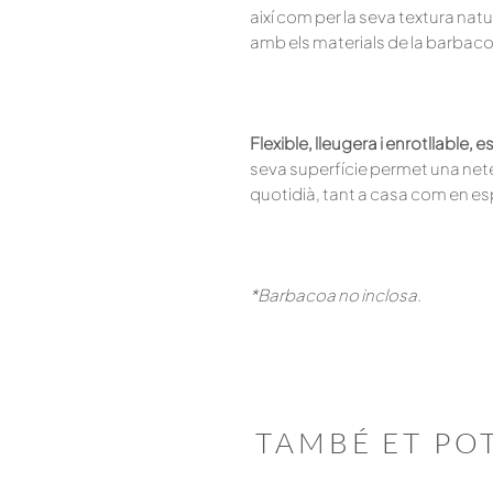
així com per la seva textura nat
amb els materials de la barbac
Flexible, lleugera i enrotllable, 
seva superfície permet una neteja
quotidià, tant a casa com en es
*Barbacoa no inclosa.
TAMBÉ ET PO