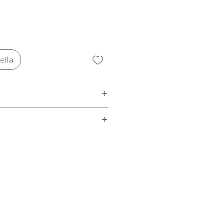
ella
la Caliu i la Caliueta
R
per la Caliu Càtering i la
ing