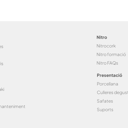
o
r
i
Nitro
Nitro
cork
es
Nitro fo
rmació
Nitro FA
Qs
is
Presentació
Porcellana
ki
Culleres degus
Safates
 manteniment
Suports