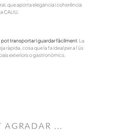
ural, que aporta elegància i coherència
oa CALIU.
es pot transportar i guardar fàcilment
. La
 ràpida, cosa que la fa ideal per a l’ús
pais exteriors o gastronòmics.
T
AGRADAR
...