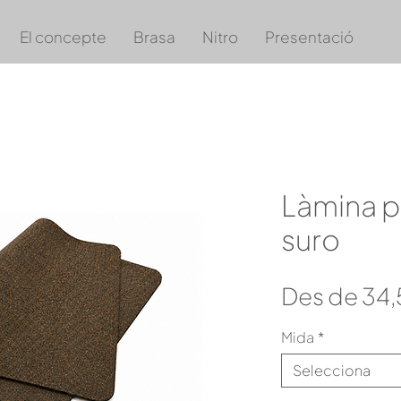
El concepte
Brasa
Nitro
Presentació
Làmina p
suro
Des de
34
Mida
*
Selecciona