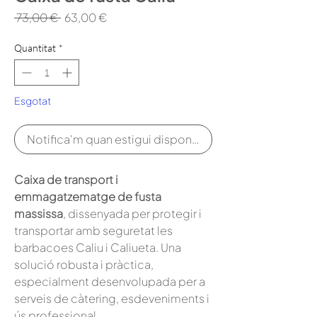
Preu
Preu
 73,00 € 
63,00 €
normal
d'oferta
Quantitat
*
Esgotat
Notifica'm quan estigui disponible
Caixa de transport i
emmagatzematge de fusta
massissa
, dissenyada per protegir i
transportar amb seguretat les
barbacoes Caliu i Caliueta. Una
solució robusta i pràctica,
especialment desenvolupada per a
serveis de càtering, esdeveniments i
ús professional.