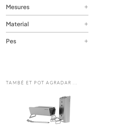
Mesures
90,6 x 22 x 32,2 cm
Material
Fusta massissa
Pes
3 kg
TAMBÉ ET POT
AGRADAR
...