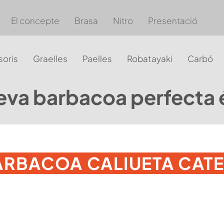
El concepte
Brasa
Nitro
Presentació
oris
Graelles
Paelles
Robatayaki
Carbó
eva barbacoa perfecta 
ARBACOA CALIUETA CAT