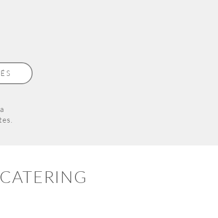
MÉS
 a
tes.
 CATERING