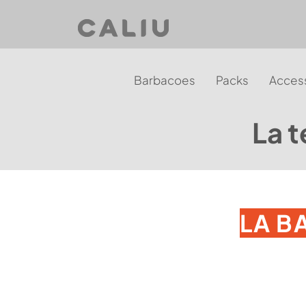
Barbacoes
Packs
Access
La t
LA B