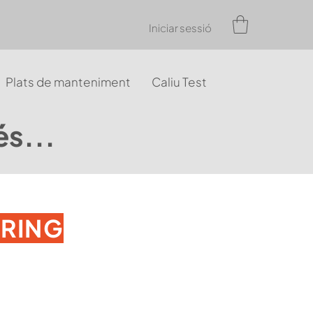
Iniciar sessió
Plats de manteniment
Caliu Test
és...
ERING