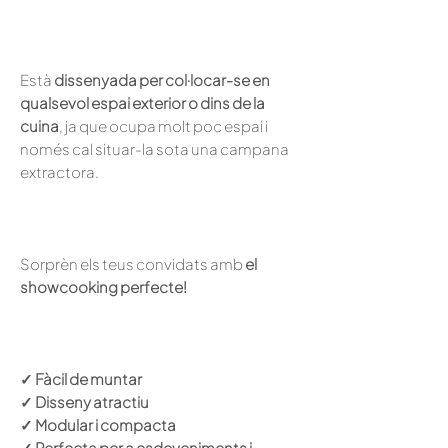
Està
dissenyada per col·locar-se en
qualsevol espai exterior o dins de la
cuina
, ja que ocupa molt poc espai i
només cal situar-la sota una campana
extractora.
Sorprèn els teus convidats amb
el
showcooking perfecte!
✓ Fàcil de muntar
✓ Disseny atractiu
✓ Modular i compacta
✓ Perfecta per a esdeveniments i