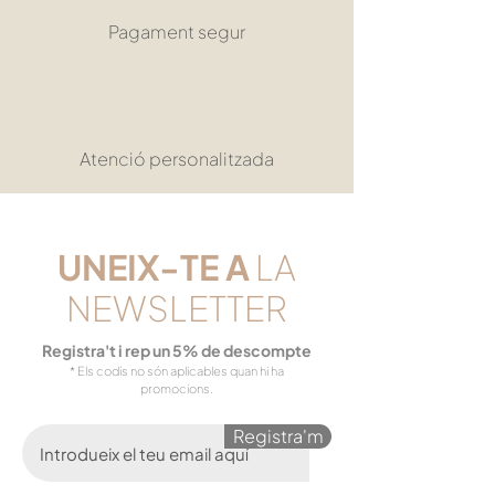
Pagament segur
Atenció personalitzada
UNEIX-TE
A
LA
NEWSLETTER
Registra't i rep un 5% de descompte
* Els codis no són aplicables quan hi ha
promocions.
Registra'm