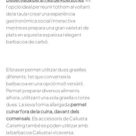
l’opció ideal per reunir tothom al voltant
de la taula i crear una experiència
gastronòmica social i interactiva
mentre es prepara una gran varietat de
plats en aquesta espaiosa i elegant
barbacoa de carbó.
El braser permet utilitzar dues graelles
diferents, fet que converteix la
barbacoa en una opció molt versàtil.
Permet preparar diversos aliments
alhora, utilitzant una sola graella o totes
dues. La seva forma allargada
permet
cuinar fora de la cuina, davant dels
comensals
. Els accessoris de Caliueta
Catering també es poden utilitzar amb
la barbacoa Caliueta i viceversa.