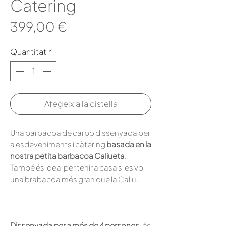
Catering
Price
399,00 €
Quantitat
*
Afegeix a la cistella
Una barbacoa de carbó dissenyada per
a esdeveniments i càtering
basada en la
nostra petita barbacoa Caliueta
.
També és ideal per tenir a casa si es vol
una brabacoa més gran que la Caliu.
Dissenyada per a més de 4 persones
, és