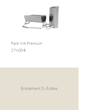
Pack VIA Premium
Pack VIA Essential
Preu
Preu
279,00 €
279,00 €
Enviament 3-5 dies