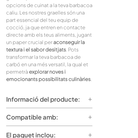
opcions de cuinat a la teva barbacoa
caliu. Les nostres graelles són una
part essencial del teu equip de
cocció, ja que entren en contacte
directe amb els teus aliments, jugant
un paper crucial per
aconseguir la
textura i el sabor desitjats
. Pots
transformar la teva barbacoa de
carbó en una més versatil, la qual et
permetrà
explorar noves i
emocionants possibilitats culinàries
.
Informació del producte:
Tamany: 255 x 210mm
Compatible amb:
Material: Acer inoxidable
Barbacoa Caliueta
El paquet inclou:
Barbacoa Caliueta Catering