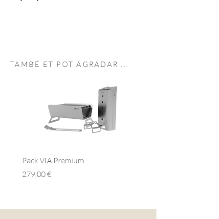
1 planxa Caliueta
TAMBÉ ET POT
AGRADAR
...
Pack VIA Premium
Pack VIA Essential
Preu
Preu
279,00 €
279,00 €