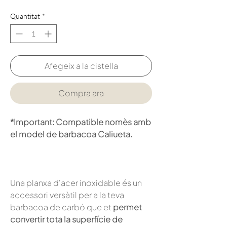
Quantitat
*
Afegeix a la cistella
Compra ara
*Important: Compatible nomès amb
el model de barbacoa Caliueta.
Una planxa d'acer inoxidable és un
accessori versàtil per a la teva
barbacoa de carbó que et
permet
convertir tota la superfície de