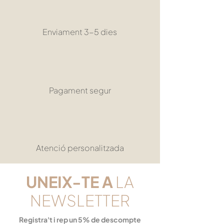
Enviament 3-5 dies
Pagament segur
Atenció personalitzada
UNEIX-TE
A
LA
NEWSLETTER
Registra't i rep un 5% de descompte