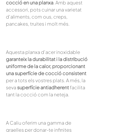
cocció en una planxa
. Amb aquest
accessori, pots cuinar una varietat
d'aliments, com ous, creps,
pancakes, truites i molt més.
Aquesta planxa d'acer inoxidable
garanteix la durabilitat i la distribució
uniforme de la calor, proporcionant
una superfície de cocció consistent
per a tots els vostres plats. A més, la
seva
superfície antiadherent
facilita
tant la cocció com la neteja.
A Caliu oferim una gamma de
graelles per donar-te infinites