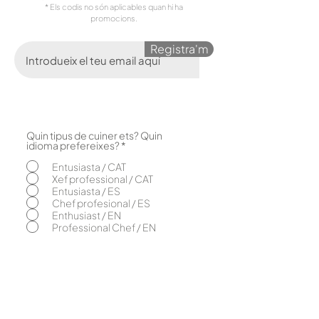
* Els codis no són aplicables quan hi ha
promocions.
Registra'm
Quin tipus de cuiner ets? Quin
O
idioma prefereixes?
*
b
l
Entusiasta / CAT
i
Xef professional / CAT
g
Entusiasta / ES
a
Chef profesional / ES
t
o
Enthusiast / EN
r
Professional Chef / EN
i
Nosaltres
El concepte