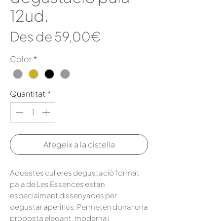
12ud.
Preu
Des de
59,00€
d'oferta
Color
*
Quantitat
*
Afegeix a la cistella
Aquestes culleres degustació format
pala de Les Essences estan
especialment dissenyades per
degustar aperitius. Permeten donar una
proposta elegant, moderna i