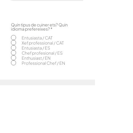
Quin tipus de cuiner ets? Quin
O
idioma prefereixes?
*
b
l
Entusiasta / CAT
i
Xef professional / CAT
g
Entusiasta / ES
a
Chef profesional / ES
t
o
Enthusiast / EN
r
Professional Chef / EN
i
Nosaltres
El concepte
Caliu & bahígüell
Caliu & Com
as
Amics de la
Caliu