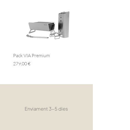
Pack VIA Premium
Pack VIA Essential
Preu
Preu
279,00 €
279,00 €
Enviament 3-5 dies