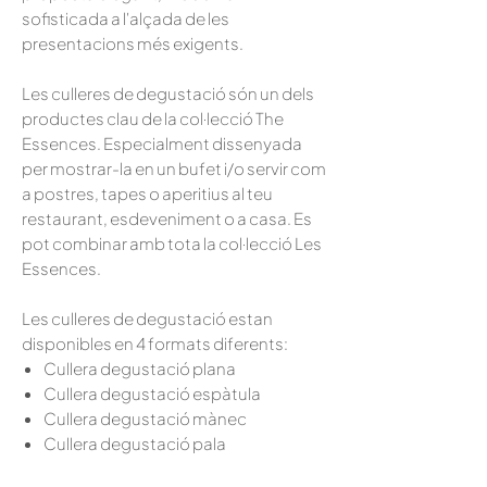
sofisticada a l'alçada de les
presentacions més exigents.
Les culleres de degustació són un dels
productes clau de la col·lecció The
Essences. Especialment dissenyada
per mostrar-la en un bufet i/o servir com
a postres, tapes o aperitius al teu
restaurant, esdeveniment o a casa. Es
pot combinar amb tota la col·lecció Les
Essences.
Les culleres de degustació estan
disponibles en 4 formats diferents:
Cullera degustació plana
Cullera degustació espàtula
Cullera degustació mànec
Cullera degustació pala