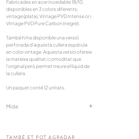
Fabricades en acer inoxidable 18/10,
disponibles en 3 colors diferents;
vintage (plata), Vintage PVD Intense or i
Vintage PVD Pure Carbon (negre).
També hi ha disponible una versió
perforada d'aquesta cullera espàtula
en color vintage. Aquesta versió ofereix
la mateixa qualitat i comoditat que
l'original però permet treure el líquid de
la cullera.
Un paquet conté 12 unitats.
Mida:
Llarg 7,5cm
TAMBÉ ET POT
AGRADAR
...