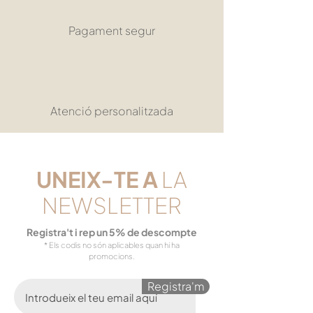
Pagament segur
Atenció personalitzada
UNEIX-TE
A
LA
NEWSLETTER
Registra't i rep un 5% de descompte
* Els codis no són aplicables quan hi ha
promocions.
Registra'm