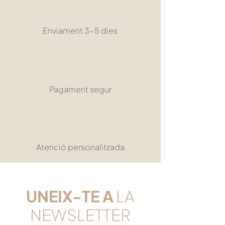
Enviament 3-5 dies
Pagament segur
Atenció personalitzada
UNEIX-TE
A
LA
NEWSLETTER