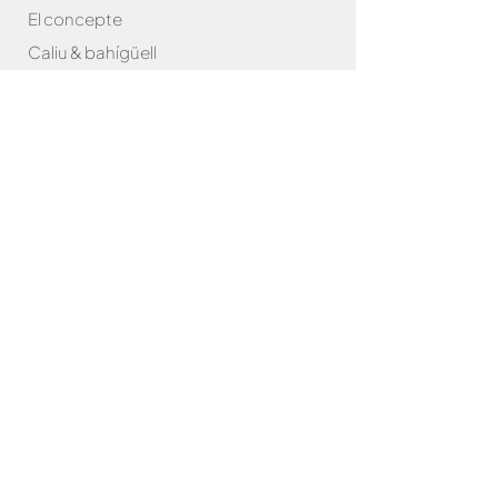
El concepte
Caliu & bahígüell
Caliu & Com
as
Amics de la
Caliu
Brasa
Bar
bacoes
Packs
Accessoris
Graelles
Paelles
Robatayaki
Carbó
Plats de manteniment
Caliu test