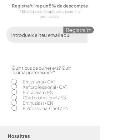
Registra't i rep un 5% de descompte
* Els codis no són aplicables quan hi ha
promocions.
Registra'm
Quin tipus de cuiner ets? Quin
O
idioma prefereixes?
*
b
l
Entusiasta / CAT
i
Xef professional / CAT
g
Entusiasta / ES
a
Chef profesional / ES
t
o
Enthusiast / EN
r
Professional Chef / EN
i
Nosaltres