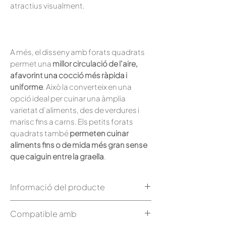
atractius visualment.
A més, el disseny amb forats quadrats
permet una
millor circulació de l’aire,
afavorint una cocció més ràpida i
uniforme
. Això la converteix en una
opció ideal per cuinar una àmplia
varietat d’aliments, des de verdures i
marisc fins a carns. Els petits forats
quadrats també
permeten cuinar
aliments fins o de mida més gran sense
que caiguin entre la graella
.
Informació del producte
Tamany: 25,5 x 21cm
Compatible amb
Pes: 0,6 kg