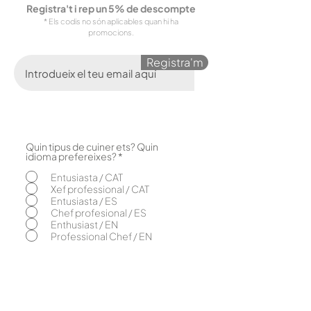
Registra't i rep un 5% de descompte
* Els codis no són aplicables quan hi ha
promocions.
Registra'm
Quin tipus de cuiner ets? Quin
O
idioma prefereixes?
*
b
l
Entusiasta / CAT
i
Xef professional / CAT
g
Entusiasta / ES
a
Chef profesional / ES
t
o
Enthusiast / EN
r
Professional Chef / EN
i
Nosaltres