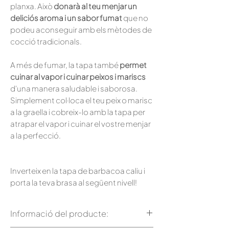
planxa. Això
donarà al teu menjar un
deliciós aroma i un sabor fumat
que no
podeu aconseguir amb els mètodes de
cocció tradicionals.
A més de fumar, la tapa també
permet
cuinar al vapor i cuinar peixos i mariscs
d'una manera saludable i saborosa.
Simplement col·loca el teu peix o marisc
a la graella i cobreix-lo amb la tapa per
atrapar el vapor i cuinar el vostre menjar
a la perfecció.
Inverteix en la tapa de barbacoa caliu i
porta la teva brasa al següent nivell!
Informació del producte: