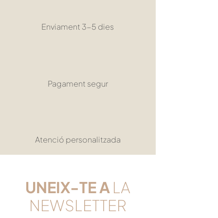
Enviament 3-5 dies
Pagament segur
Atenció personalitzada
UNEIX-TE
A
LA
NEWSLETTER