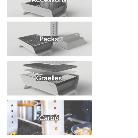
Packs
Graelles
Carbó