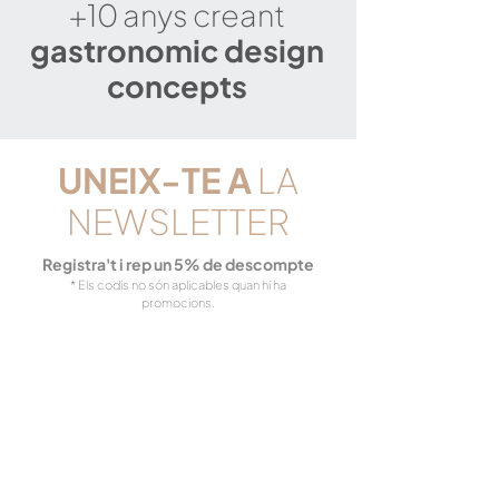
+10 anys creant
gastronomic design
concepts
UNEIX-TE
A
LA
NEWSLETTER
Registra't i rep un 5% de descompte
* Els codis no són aplicables quan hi ha
promocions.
Registra'm
Quin tipus de cuiner ets? Quin