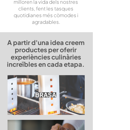
milloren la vida dels nostres
clients, fent les tasques
quotidianes més còmodes i
agradables.
A partir d'una idea creem
productes per oferir
experiències culinàries
increïbles en cada etapa.
BRASA