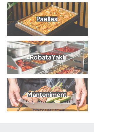
Paelles
RobataYaki
Manteniment