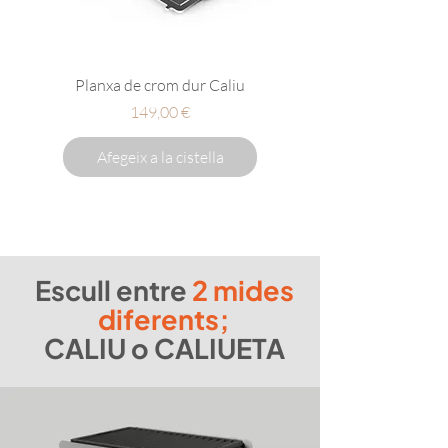
Planxa de crom dur Caliu
Preu
149,00 €
Afegeix a la cistella
Escull entre
2 mides
diferents;
CALIU o CALIUETA