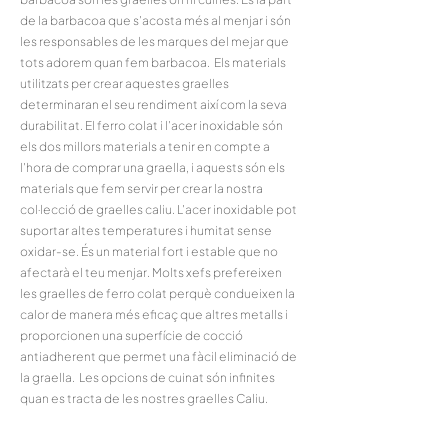
de la barbacoa que s'acosta més al menjar i són
les responsables de les marques del mejar que
tots adorem quan fem barbacoa. Els materials
utilitzats per crear aquestes graelles
determinaran el seu rendiment així com la seva
durabilitat. El ferro colat i l'acer inoxidable són
els dos millors materials a tenir en compte a
l'hora de comprar una graella, i aquests són els
materials que fem servir per crear la nostra
col·lecció de graelles caliu. L'acer inoxidable pot
suportar altes temperatures i humitat sense
oxidar-se. És un material fort i estable que no
afectarà el teu menjar. Molts xefs prefereixen
les graelles de ferro colat perquè condueixen la
calor de manera més eficaç que altres metalls i
proporcionen una superfície de cocció
antiadherent que permet una fàcil eliminació de
la graella. Les opcions de cuinat són infinites
quan es tracta de les nostres graelles Caliu.