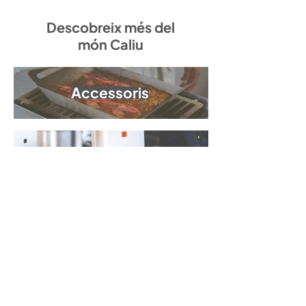
Descobreix més del
món Caliu
Accessoris
Carbó
Manteniment
UNEIX-TE
A
LA