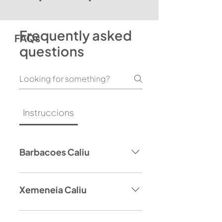
Frequently asked
FAQs
questions
Instruccions
Compte
Enviament i lliurament
Barbacoes Caliu
Xemeneia Caliu