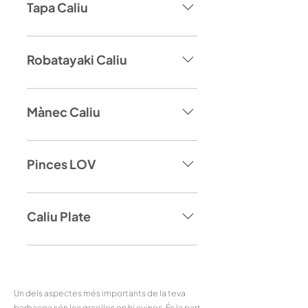
Tapa Caliu
Robatayaki Caliu
Mànec Caliu
Pinces LOV
Caliu Plate
Un dels aspectes més importants de la teva
barbacoa són les graelles on hi cuines. És la part