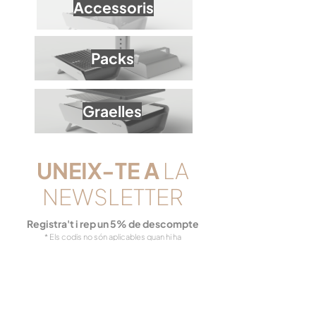
Accessoris
Packs
Graelles
UNEIX-TE
A
LA
NEWSLETTER
Registra't i rep un 5% de descompte
* Els codis no són aplicables quan hi ha
promocions.
Registra'm