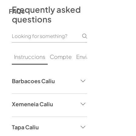
Frequently asked
FAQs
questions
Instruccions
Compte
Enviament i lliurament
Barbacoes Caliu
Xemeneia Caliu
Tapa Caliu