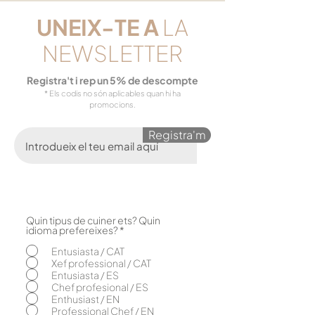
UNEIX-TE
A
LA
NEWSLETTER
Registra't i rep un 5% de descompte
* Els codis no són aplicables quan hi ha
promocions.
Registra'm
Quin tipus de cuiner ets? Quin
O
idioma prefereixes?
*
b
l
Entusiasta / CAT
i
Xef professional / CAT
g
Entusiasta / ES
a
Chef profesional / ES
t
o
Enthusiast / EN
r
Professional Chef / EN