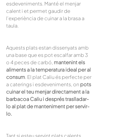
esdeveniments. Manté el menjar
calent i et permet gaudir de
l'experiència de cuinar a la brasa a
taula.
Aquests plats estan dissenyats amb
una base que es pot escalfar amb 3
o 4 peces de carbó,
mantenint els
aliments a la temperatura ideal per al
consum
. El plat Caliu és perfecte per
a caterings i esdeveniments, on
pots
cuinar el teu menjar directament a la
barbacoa Caliu i després traslladar-
lo al plat de manteniment per servir-
lo.
Tant si esteu servint plats calents