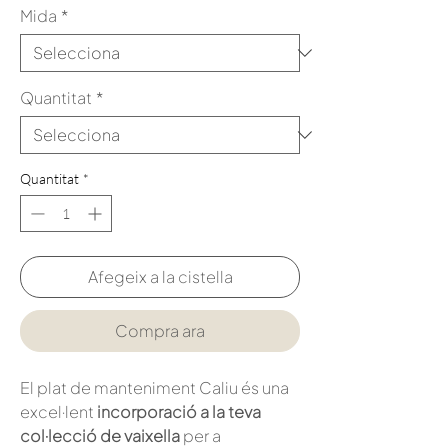
Mida
*
Quantitat
*
Quantitat
*
Afegeix a la cistella
Compra ara
El plat de manteniment Caliu és una
excel·lent
incorporació a la teva
col·lecció de vaixella
per a