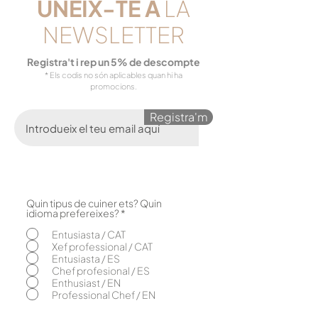
UNEIX-TE
A
LA
NEWSLETTER
Registra't i rep un 5% de descompte
* Els codis no són aplicables quan hi ha
promocions.
Registra'm
Quin tipus de cuiner ets? Quin
O
idioma prefereixes?
*
b
l
Entusiasta / CAT
i
Xef professional / CAT
g
Entusiasta / ES
a
Chef profesional / ES
t
o
Enthusiast / EN
r
Professional Chef / EN
i