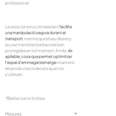
professional.
La seva construcció resistent
facilita
una manipulació segura durant el
transport
, mentre que el seu disseny
acurat manté les barbacoes ben
protegides en tot moment. A més,
és
apilable, cosa que permet optimitzar
l’espai d’emmagatzematge
i mantenir
els productes ordenats quan no
s’utilitzen.
*Barbacoa no inclosa
Mesures