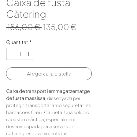
Caixa de fusta
Càtering
Preu
Preu
 156,00 € 
135,00 €
normal
d'oferta
Quantitat
*
Afegeix a la cistella
Caixa de transport i emmagatzematge
de fusta massissa
, dissenyada per
protegir i transportar amb seguretat les
barbacoes Caliu i Caliueta. Una solució
robusta i pràctica, especialment
desenvolupada per a serveis de
càtering, esdeveniments i ús