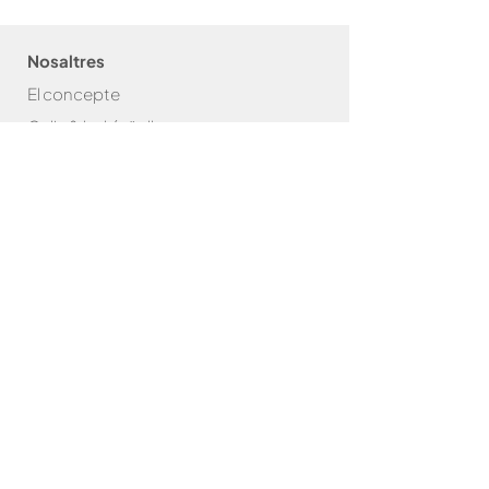
Nosaltres
El concepte
Caliu & bahígüell
Caliu & Com
as
Amics de la
Caliu
Brasa
Bar
bacoes
Packs
Accessoris
Graelles
Paelles
Robatayaki