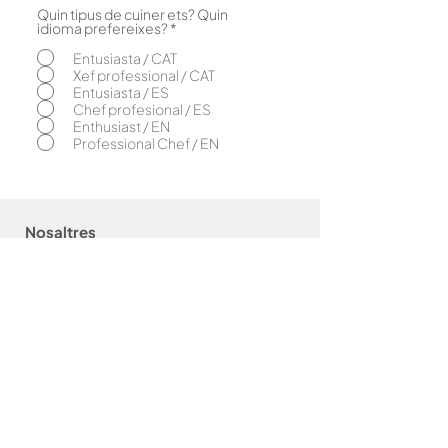
Quin tipus de cuiner ets? Quin
O
idioma prefereixes?
*
b
l
Entusiasta / CAT
i
Xef professional / CAT
g
Entusiasta / ES
a
Chef profesional / ES
t
o
Enthusiast / EN
r
Professional Chef / EN
i
Nosaltres
El concepte
Caliu & bahígüell
Caliu & Com
as
Amics de la
Caliu
Brasa