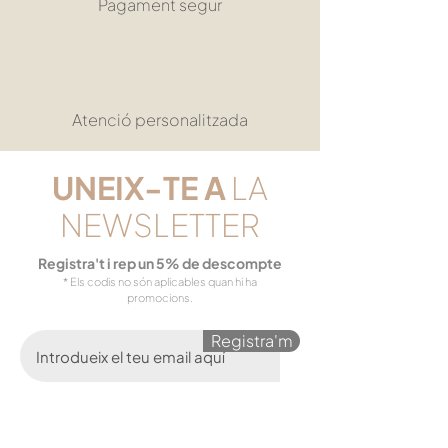
Pagament segur
Atenció personalitzada
UNEIX-TE
A
LA
NEWSLETTER
Registra't i rep un 5% de descompte
* Els codis no són aplicables quan hi ha
promocions.
Registra'm