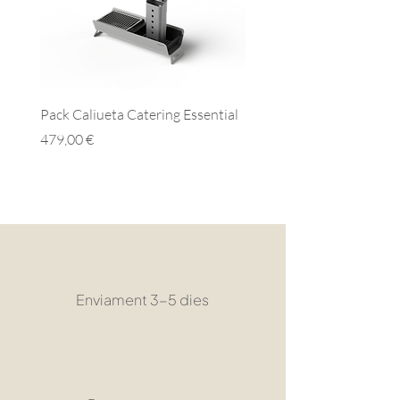
Pack Caliueta Catering Essential
Caixa de fusta Caliu
Esgotat
Preu
479,00 €
Enviament 3-5 dies