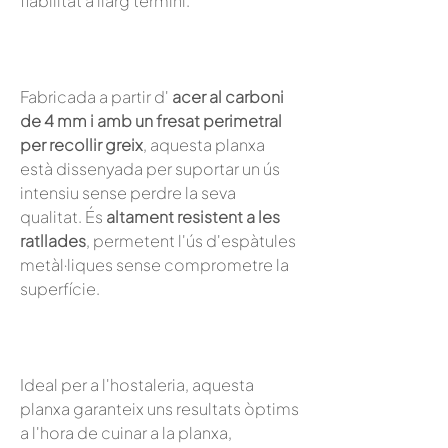
fiabilitat a llarg termini.
Fabricada a partir d'
acer al carboni
de 4 mm i amb un fresat perimetral
per recollir greix
, aquesta planxa
està dissenyada per suportar un ús
intensiu sense perdre la seva
qualitat. És
altament resistent a les
ratllades
, permetent l'ús d'espàtules
metàl·liques sense comprometre la
superfície.
Ideal per a l'hostaleria, aquesta
planxa garanteix uns resultats òptims
a l'hora de cuinar a la planxa,