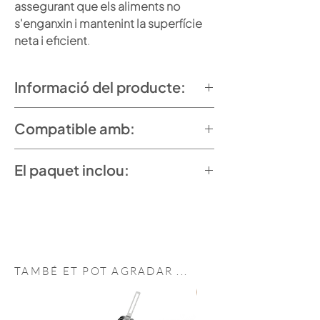
assegurant que els aliments no
s'enganxin i mantenint la superfície
neta i eficient
.
Informació del producte:
Mides: 36 x 26 cm
Compatible amb:
Material: Crom dur
Barbacoa Caliu
El paquet inclou:
Barbacoa Caliu Catering
1 Planxa de crom dur Caliu
TAMBÉ ET POT
AGRADAR
...
NEW