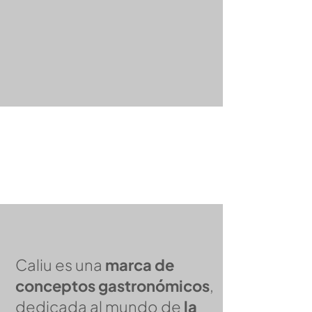
Caliu es una
marca de
conceptos gastronómicos
,
dedicada al mundo de
la