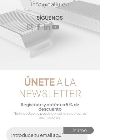
info@caliu.eu
SÍGUENOS
​ÚNETE
A LA
NEWSLETTER
Reg
ístrate y obtén un 5% de
descuento
*Este código no puede combinarse con otras
promociones.
Unirme