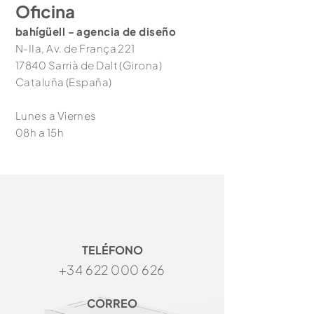
Oficina
bahígüell
- agencia de diseño
N-IIa, Av. de França 221
17840 Sarrià de Dalt (Girona)
Cataluña (España)
Lunes a Viernes
08h a 15h
TELÉFONO
+34 622 000 626
CORREO