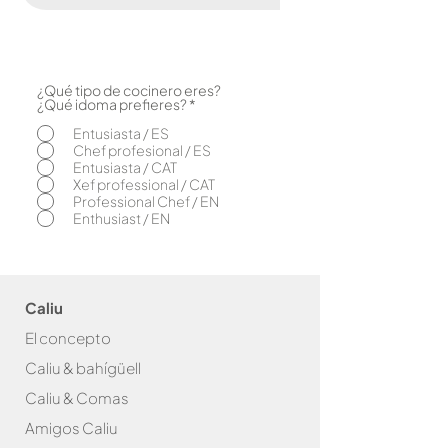
¿Qué tipo de cocinero eres?
O
¿Qué idoma prefieres?
*
b
l
Entusiasta / ES
i
Chef profesional / ES
g
Entusiasta / CAT
a
Xef professional / CAT
t
o
Professional Chef / EN
r
Enthusiast / EN
i
o
Caliu
El concepto
Caliu & bahígüell
Caliu & Com
as
Amigos Caliu