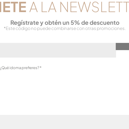
NETE
A LA NEWSLET
Reg
ístrate y obtén un 5% de descuento
*Este código no puede combinarse con otras promociones.
O
?¿Qué idoma prefieres?
*
b
l
i
g
a
t
o
r
i
o