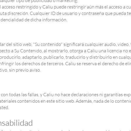
cualquier tipo de publicidad o marketing;
l acceso restringido y Caliu puede restringir aún más el acceso a cu
uta discreción. Cualquier ID de usuario y contraseña que pueda te
idencialidad de dicha información.
r del sitio web, "Su contenido" significará cualquier audio, video,
pecto a Su Contenido, al mostrarlo, otorga a Caliu una licencia no e
producirlo, adaptarlo, publicarlo, traducirlo y distribuirlo en cualq
fringir los derechos de terceros. Caliu se reserva el derecho de el
vo, sin previo aviso.
 con todas las fallas, y Caliu no hace declaraciones ni garantías exp
ateriales contenidos en este sitio web. Además, nada de lo conteni
sted.
nsabilidad