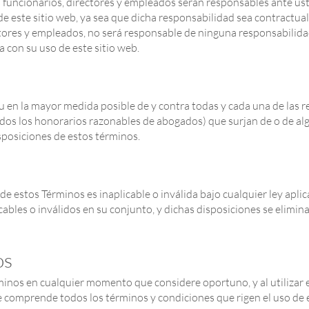
s funcionarios, directores y empleados serán responsables ante ust
 este sitio web, ya sea que dicha responsabilidad sea contractual,
ectores y empleados, no será responsable de ninguna responsabilida
 con su uso de este sitio web.
iu en la mayor medida posible de y contra todas y cada una de las 
uidos los honorarios razonables de abogados) que surjan de o de a
sposiciones de estos términos.
e estos Términos es inaplicable o inválida bajo cualquier ley aplica
ables o inválidos en su conjunto, y dichas disposiciones se elimina
os
minos en cualquier momento que considere oportuno, y al utilizar e
comprende todos los términos y condiciones que rigen el uso de e