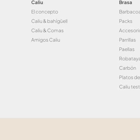
Caliu
Brasa
El concepto
Bar
baco
Caliu & bahígüell
Packs
Caliu & Com
as
Accesori
Amigos Caliu
Parrillas
Paellas
Robataya
Carbón
Platos d
Caliu test