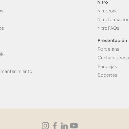
Nitro
as
Nitrocork
Nitro formació
os
Nitro FAQs
Presentación
Porcelana
ki
Cucharas degu
Bandejas
e mantenimiento
Soportes