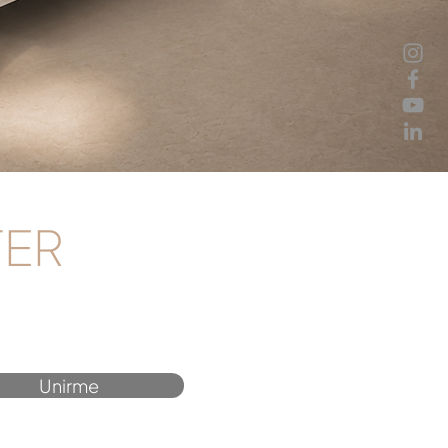
TER
Unirme