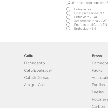
¿Qué tipo de cocinero eres
Entusiasta / ES
Chef profesional / ES
Entusiasta / CAT
Xef professional / CAT
Professional Chef / EN
Enthusiast / EN
Caliu
Brasa
El concepto
Bar
baco
Caliu & bahígüell
Packs
Caliu & Com
as
Accesori
Amigos Caliu
Parrillas
Paellas
Robataya
Carbón