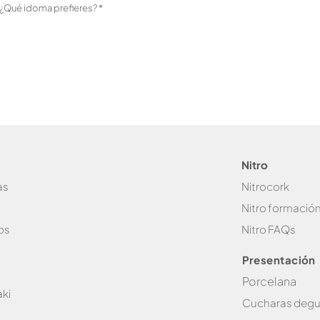
O
?¿Qué idoma prefieres?
*
b
l
i
g
a
t
o
r
i
o
Nitro
as
Nitrocork
Nitro formació
os
Nitro FAQs
Presentación
Porcelana
ki
Cucharas degu