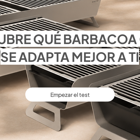
UBRE QUÉ BARBACOA 
SE ADAPTA MEJOR A TI
Empezar el test