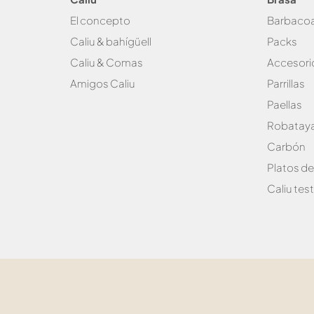
El concepto
Bar
baco
Caliu & bahígüell
Packs
Caliu & Com
as
Accesori
Amigos Caliu
Parrillas
Paellas
Robataya
Carbón
Platos d
Caliu test