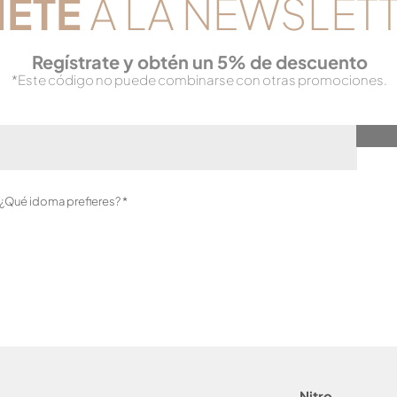
NETE
A LA NEWSLET
Reg
ístrate y obtén un 5% de descuento
*Este código no puede combinarse con otras promociones.
O
?¿Qué idoma prefieres?
*
b
l
i
g
a
t
o
r
i
o
Nitro