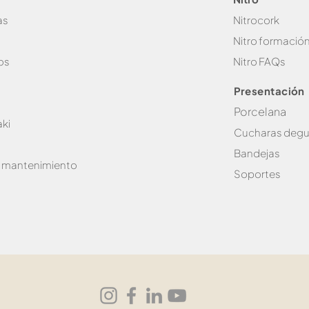
as
Nitrocork
Nitro formació
os
Nitro FAQs
Presentación
Porcelana
ki
Cucharas degu
Bandejas
e mantenimiento
Soportes