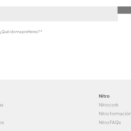
O
?¿Qué idoma prefieres?
*
b
l
i
g
a
t
o
r
i
o
Nitro
as
Nitrocork
Nitro formació
os
Nitro FAQs