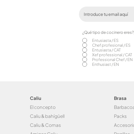
¿Qué tipo de cocinero eres
Entusiasta / ES
Chef profesional / ES
Entusiasta / CAT
Xef professional / CAT
Professional Chef / EN
Enthusiast / EN
Caliu
Brasa
El concepto
Bar
baco
Caliu & bahígüell
Packs
Caliu & Com
as
Accesori
Amigos Caliu
Parrillas