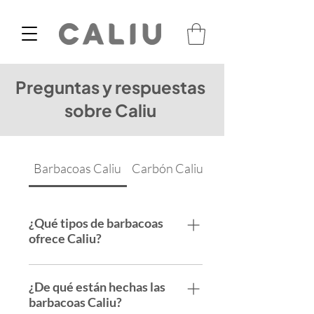
Preguntas y respuestas
sobre Caliu
Barbacoas Caliu
Carbón Caliu
Mantenimiento
¿Qué tipos de barbacoas
ofrece Caliu?
Caliu ofrece 2 tipos de
barbacoas: Caliu y Caliueta,
¿De qué están hechas las
pero disponemos de un total de
barbacoas Caliu?