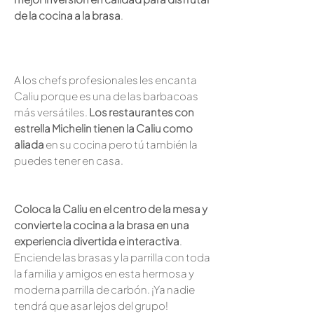
de la cocina a la brasa
.
A los chefs profesionales les encanta
Caliu porque es una de las barbacoas
más versátiles.
Los restaurantes con
estrella Michelin tienen la Caliu como
aliada
en su cocina pero tú también la
puedes tener en casa.
Coloca la Caliu en el centro de la mesa y
convierte la cocina a la brasa en una
experiencia divertida e interactiva
.
Enciende las brasas y la parrilla con toda
la familia y amigos en esta hermosa y
moderna parrilla de carbón. ¡Ya nadie
tendrá que asar lejos del grupo!