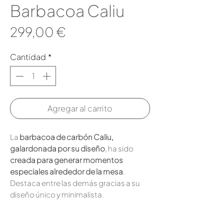
Barbacoa Caliu
Precio
299,00 €
Cantidad
*
Agregar al carrito
La
barbacoa de carbón Caliu,
galardonada por su diseño
, ha sido
creada para generar momentos
especiales alrededor de la mesa
.
Destaca entre las demás gracias a su
diseño único y minimalista.