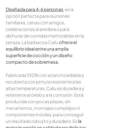
Diseñada para 4–6 personas
, es la
opción perfecta para reuniones
familiares, cenas con amigos,
celebraciones al aire libre o para
disfrutar de comidas memorables en la
terraza. La barbacoa Caliu
ofrece el
equilibrio ideal entre una amplia
superficie de cocción y un diseño
compacto de sobremesa.
Fabricada 100% con acero inoxidable y
recubierta con pintura resistente a las
altas temperaturas, Caliu es duradera y
resistente al óxido y a la corrosión. Está
producida con pocas piezas, sin
mecanismos, montajes complejos ni
componentes móviles, para conseguir
un resultado robusto y duradero. Es
la
mejor inversión en calidad para disfrutar