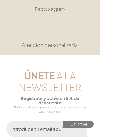
Pago seguro
Atención personalizada
​ÚNETE
A LA
NEWSLETTER
Reg
ístrate y obtén un 5% de
descuento
*Este código no puede combinarse con otras
promociones.
Unirme