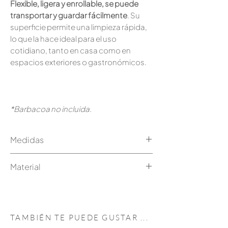
Flexible, ligera y enrollable, se puede
transportar y guardar fácilmente
. Su
superficie permite una limpieza rápida,
lo que la hace ideal para el uso
cotidiano, tanto en casa como en
espacios exteriores o gastronómicos.
*Barbacoa no incluida.
Medidas
CALIU: Apta para la Caliu y la
Material
Caliueta
45 x 49 cm
Corcho - Caucho NBR
Grosor: 1,5 mm
TAMBIÉN TE PUEDE GUSTAR
...
CÀTERING: Apta para la Caliu