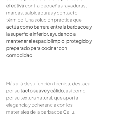
efectiva
contra pequeñas rayaduras,
marcas, salpicaduras y contacto
térmico. Una solución práctica que
actúa como barrera entre la barbacoa y
la superficie inferior, ayudando a
mantener el espacio limpio, protegido y
preparado para cocinar con
comodidad
.
Más allá de su función técnica, destaca
por su
tacto suave y cálido
, así como
por su textura natural, que aporta
elegancia y coherencia con los
materiales de la barbacoa Caliu.