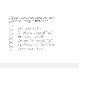
¿Qué tipo de cocinero eres?
O
¿Qué idoma prefieres?
*
b
l
Entusiasta / ES
i
Chef profesional / ES
g
Entusiasta / CAT
a
Xef professional / CAT
t
o
Professional Chef / EN
r
Enthusiast / EN
i
o
Caliu
El concepto
Caliu & bahígüell
Caliu & Com
as
Amigos Caliu