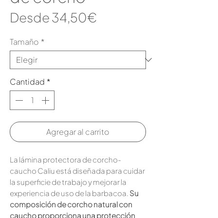
Precio
Desde
34,50€
de
Tamaño
*
oferta
Cantidad
*
Agregar al carrito
La lámina protectora de corcho-
caucho Caliu está diseñada para cuidar
la superficie de trabajo y mejorar la
experiencia de uso de la barbacoa.
Su
composición de corcho natural con
caucho proporciona una protección