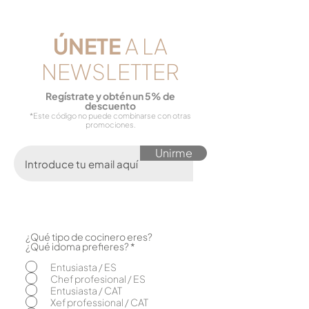
​ÚNETE
A LA
NEWSLETTER
Reg
ístrate y obtén un 5% de
descuento
*Este código no puede combinarse con otras
promociones.
Unirme
¿Qué tipo de cocinero eres?
O
¿Qué idoma prefieres?
*
b
l
Entusiasta / ES
i
Chef profesional / ES
g
Entusiasta / CAT
a
Xef professional / CAT
t