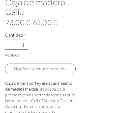
Caja de madera
Caliu
Precio
Precio
 73,00 € 
63,00 €
de
Cantidad
*
oferta
Agotado
Notificar al estar disponible
Caja de transporte y almacenamiento
de madera maciza
, diseñada para
proteger y transportar de forma segura
las barbacoas Caliu Càtering y Caliueta
Càtering. Una solución robusta,
práctica y dradera, pensada