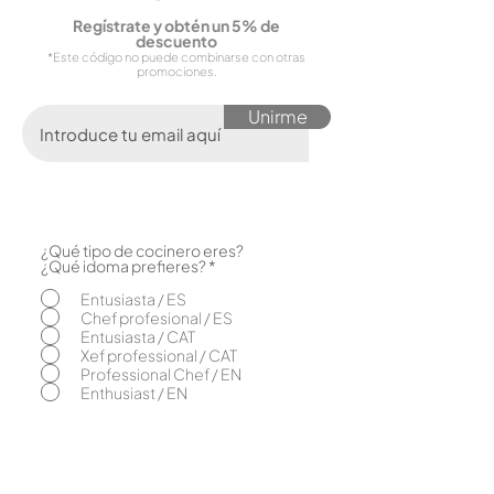
Reg
ístrate y obtén un 5% de
descuento
*Este código no puede combinarse con otras
promociones.
Unirme
¿Qué tipo de cocinero eres?
O
¿Qué idoma prefieres?
*
b
l
Entusiasta / ES
i
Chef profesional / ES
g
Entusiasta / CAT
a
Xef professional / CAT
t
o
Professional Chef / EN
r
Enthusiast / EN
i
o
Caliu