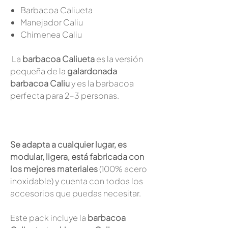
Barbacoa Caliueta
Manejador Caliu
Chimenea Caliu
La
barbacoa Caliueta
es la versión
pequeña de la
galardonada
barbacoa Caliu
y es la barbacoa
perfecta para 2-3 personas.
Se adapta a cualquier lugar, es
modular, ligera, está fabricada con
los mejores materiales
(100% acero
inoxidable) y cuenta con todos los
accesorios que puedas necesitar.
Este pack incluye la
barbacoa