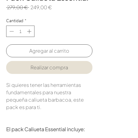
Precio
Precio
 279,00 € 
249,00 €
de
oferta
Cantidad
*
Agregar al carrito
Realizar compra
Si quieres tener las herramientas
fundamentales para nuestra
pequeña caliueta barbacoa, este
pack es para ti.
El pack Caliueta Essential incluye: