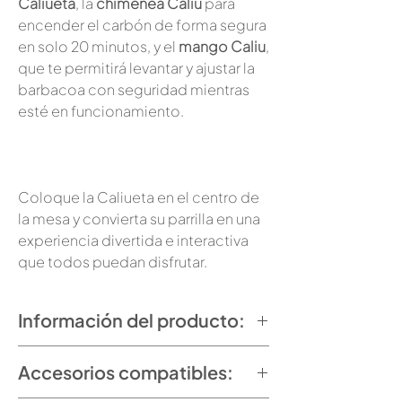
Caliueta
, la
chimenea Caliu
para
encender el carbón de forma segura
en solo 20 minutos, y el
mango Caliu
,
que te permitirá levantar y ajustar la
barbacoa con seguridad mientras
esté en funcionamiento.
Coloque la Caliueta en el centro de
la mesa y convierta su parrilla en una
experiencia divertida e interactiva
que todos puedan disfrutar.
Información del producto:
Accesorios compatibles:
Barbacoa Caliueta
Tamaño: 350 x 237 x 160 mm