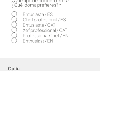
¿Qué tipo de cocinero eres?
O
¿Qué idoma prefieres?
*
b
l
Entusiasta / ES
i
Chef profesional / ES
g
Entusiasta / CAT
a
Xef professional / CAT
t
o
Professional Chef / EN
r
Enthusiast / EN
i
o
Caliu
El concepto
Caliu & bahígüell
Caliu & Com
as
Amigos Caliu
Brasa
Bar
bacoas