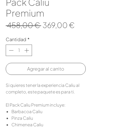
Pack Caliu
Premium
Precio
Precio
 458,00 € 
369,00 €
de
Cantidad
*
oferta
Agregar al carrito
Si quieres tener la experiencia Caliu al
completo, este paquete es para ti.
El Pack Caliu Premium incluye:
Barbacoa Caliu
Pinza Caliu
Chimenea Caliu