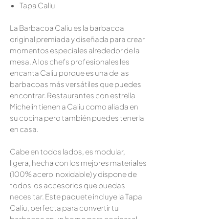
Tapa Caliu
La
Barbacoa Caliu
es la
barbacoa
original premiada
y diseñada para crear
momentos especiales alrededor de la
mesa. A los chefs profesionales les
encanta Caliu porque es una de las
barbacoas más versátiles que puedes
encontrar. Restaurantes con estrella
Michelin tienen a Caliu como aliada en
su cocina pero también puedes tenerla
en casa.
Cabe en todos lados, es modular,
ligera, hecha con los mejores materiales
(100% acero inoxidable) y dispone de
todos los accesorios que puedas
necesitar. Este paquete incluye la
Tapa
Caliu
, perfecta para convertir tu
barbacoa en un horno para cocinar al