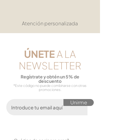
Atención personalizada
​ÚNETE
A LA
NEWSLETTER
Reg
ístrate y obtén un 5% de
descuento
*Este código no puede combinarse con otras
promociones.
Unirme