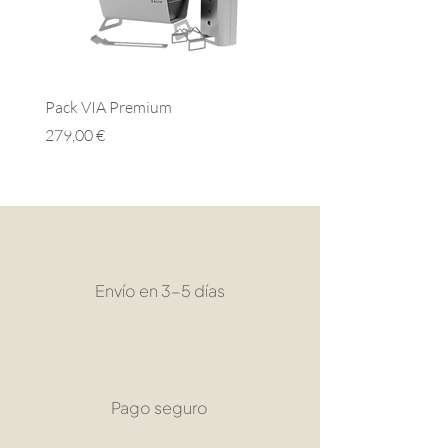
Sartén Rice
Pack VIA Premium
Pack VIA Essential
Precio
Precio
279,00 €
279,00 €
Envío en 3-5 días
Pago seguro