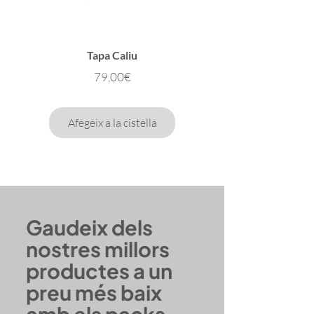
Tapa Caliu
Preu
79,00€
Afegeix a la cistella
Gaudeix dels
nostres millors
productes a un
preu més baix
amb els packs