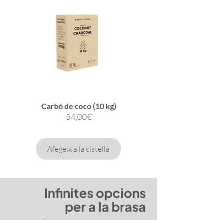
Carbó de coco (10 kg)
Preu
54,00€
Afegeix a la cistella
Infinites opcions
per a la brasa