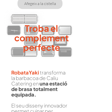
Afegeix a la cistella
Troba el
complement
perfecte
RobataYaki
transforma
la barbacoa de Caliu
Catering en
una
estació
de brasa totalment
equipada.
El seu disseny innovador
permet cuinar per