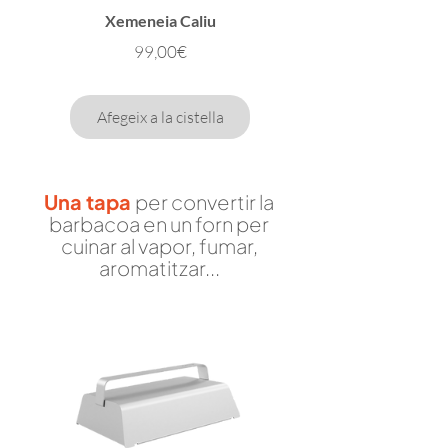
Xemeneia Caliu
Preu
99,00€
Afegeix a la cistella
Una tapa
per convertir la
barbacoa en un forn per
cuinar al vapor, fumar,
aromatitzar...