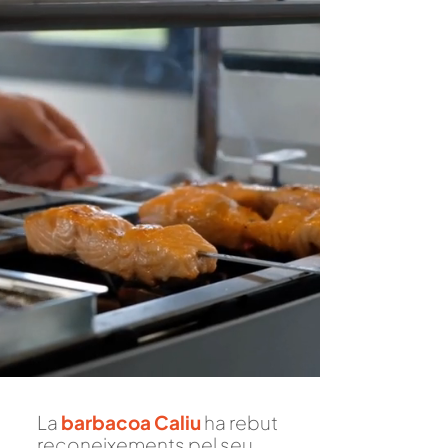
La
barbacoa Caliu
ha rebut
reconeixements pel seu