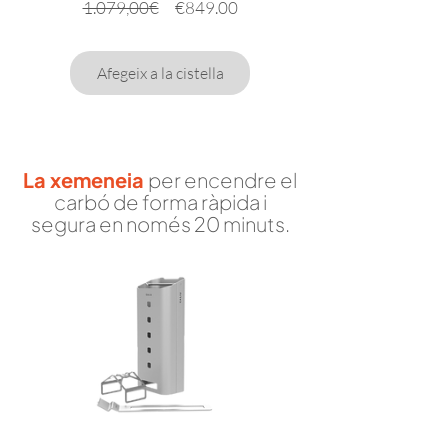
Preu
Preu
1.079,00€
€849.00
normal
Afegeix a la cistella
La xemeneia
per encendre el
carbó de forma ràpida i
segura en només 20 minuts.