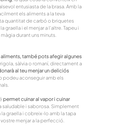
alsevol entusiasta de la brasa. Amb la
ilment els aliments a la teva
ta quantitat de carbó o briquetes
 graella i el menjar a l'altre. Tapeu i
a màgia durant uns minuts.
us aliments, també pots afegir algunes
arigola, sàlvia o romaní, directament a
donarà al teu menjar un deliciós
o podeu aconseguir amb els
als.
bé
permet cuinar al vapor i cuinar
 saludable i saborosa. Simplement
 la graella i cobreix-lo amb la tapa
l vostre menjar a la perfecció.