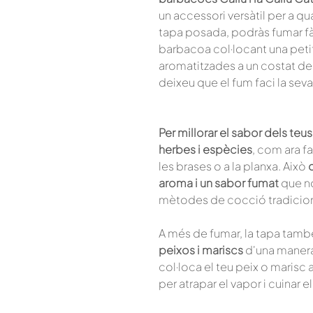
un accessori versàtil per a qu
tapa posada, podràs fumar fàc
barbacoa col·locant una peti
aromatitzades a un costat de la
deixeu que el fum faci la sev
Per millorar el sabor dels te
herbes i espècies
, com ara f
les brases o a la planxa. Això
aroma i un sabor fumat
que n
mètodes de cocció tradicion
A més de fumar, la tapa tam
peixos i mariscs
d'una manera
col·loca el teu peix o marisc a
per atrapar el vapor i cuinar e