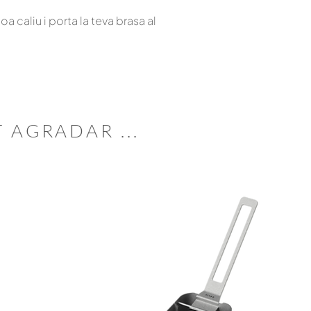
a caliu i porta la teva brasa al
T
AGRADAR
...