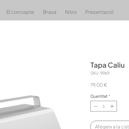
El concepte
Brasa
Nitro
Presentació
Tapa Caliu
SKU: 9969
Price
79,00 €
Quantitat
*
Afegeix a la cist