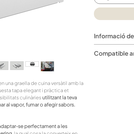
Informació de
Mides: 39 x 30 x 
Compatible 
Pes: 3kg
Material: Acer ino
Barbacoa Cali
Acabat: Arenat
Barbacoa Caliu
n una graella de cuina versàtil amb la
esta tapa elegant i pràctica et
ibilitats culinàries
utilitzant la teva
r al vapor, fumar o afegir sabors.
adaptar-se perfectament a les
tering
, la qual cosa la converteix en