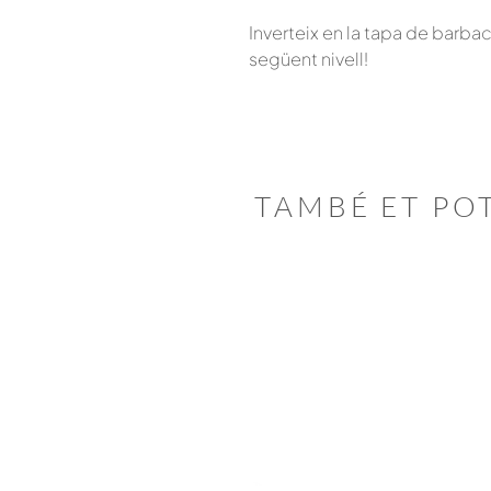
Inverteix en la tapa de barbaco
següent nivell!
TAMBÉ ET PO