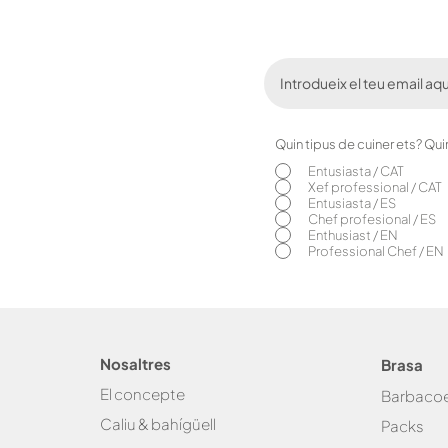
Quin tipus de cuiner ets? Qu
Entusiasta / CAT
Xef professional / CAT
Entusiasta / ES
Chef profesional / ES
Enthusiast / EN
Professional Chef / EN
Nosaltres
Brasa
El concepte
Bar
baco
Caliu & bahígüell
Packs