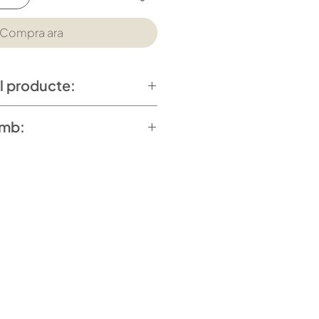
Compra ara
l producte:
13 cm
amb:
xidable
u
 Catering