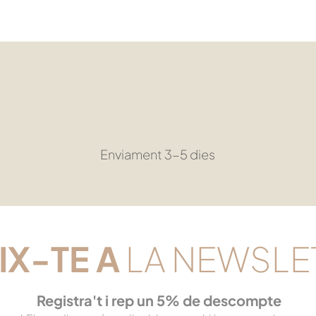
Enviament 3-5 dies
IX-TE
A
LA NEWSLE
Registra't i rep un 5% de descompte