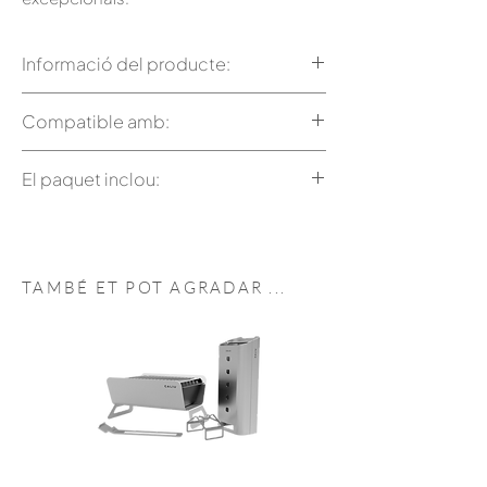
Informació del producte:
255 x 210 x 4 mm
Compatible amb:
Barbacoa Caliueta
El paquet inclou:
Barbacoa Caliueta Catering
1 Graella de marcatge de ferro
Caliueta
TAMBÉ ET POT
AGRADAR
...