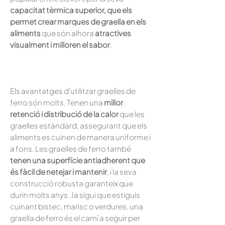
capacitat tèrmica superior, que els
permet crear marques de graella en els
aliments
que són alhora
atractives
visualment i milloren el sabor
.
Els avantatges d'utilitzar graelles de
ferro són molts. Tenen una
millor
retenció i distribució de la calor
que les
graelles estàndard, assegurant que els
aliments es cuinen de manera uniforme i
a fons. Les graelles de ferro també
tenen una superfície antiadherent que
és fàcil de netejar i mantenir
, i la seva
construcció robusta garanteix que
durin molts anys. Ja sigui que estiguis
cuinant bistec, marisc o verdures, una
graella de ferro és el camí a seguir per