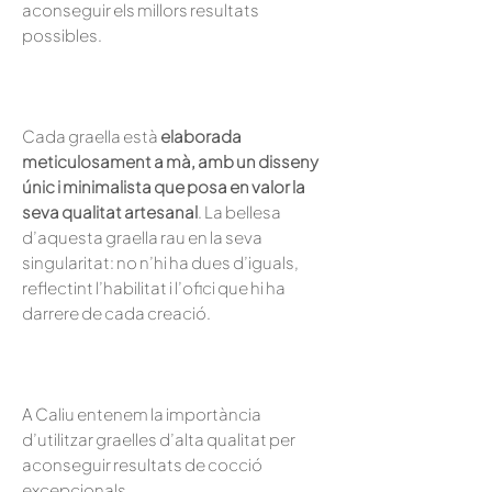
aconseguir els millors resultats
possibles.
Cada graella està
elaborada
meticulosament a mà, amb un disseny
únic i minimalista que posa en valor la
seva qualitat artesanal
. La bellesa
d’aquesta graella rau en la seva
singularitat: no n’hi ha dues d’iguals,
reflectint l’habilitat i l’ofici que hi ha
darrere de cada creació.
A Caliu entenem la importància
d’utilitzar graelles d’alta qualitat per
aconseguir resultats de cocció
excepcionals.