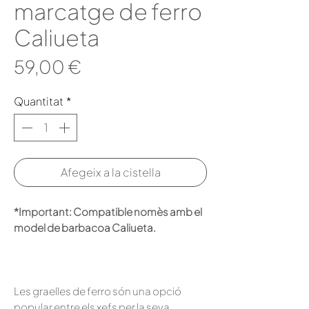
marcatge de ferro
Caliueta
Price
59,00 €
Quantitat
*
Afegeix a la cistella
*Important: Compatible nomès amb el
model de barbacoa Caliueta.
Les graelles de ferro són una opció
popular entre els xefs per la seva