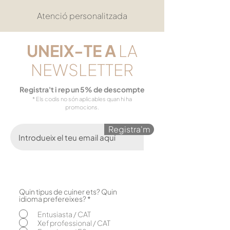
Atenció personalitzada
UNEIX-TE
A
LA
NEWSLETTER
Registra't i rep un 5% de descompte
* Els codis no són aplicables quan hi ha
promocions.
Registra'm
Quin tipus de cuiner ets? Quin
O
idioma prefereixes?
*
b
l
Entusiasta / CAT
i
Xef professional / CAT
g