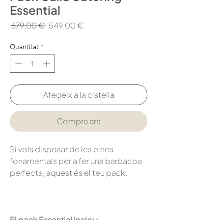
Essential
Preu
Preu
 679,00 € 
549,00 €
normal
d'oferta
Quantitat
*
Afegeix a la cistella
Compra ara
Si vols disposar de les eines
fonamentals per a fer una barbacoa
perfecta, aquest és el teu pack.
El pack Essential inclou: