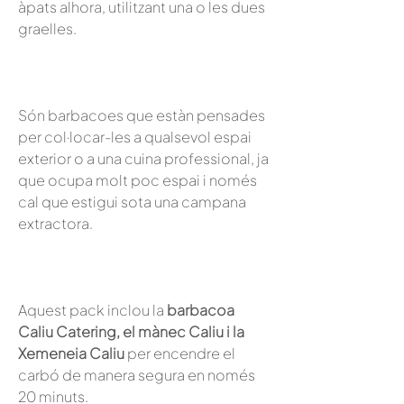
àpats alhora, utilitzant una o les dues
graelles.
Són barbacoes que estàn pensades
per col·locar-les a qualsevol espai
exterior o a una cuina professional, ja
que ocupa molt poc espai i només
cal que estigui sota una campana
extractora.
Aquest pack inclou la
barbacoa
Caliu Catering, el mànec Caliu i la
Xemeneia Caliu
per encendre el
carbó de manera segura en només
20 minuts.