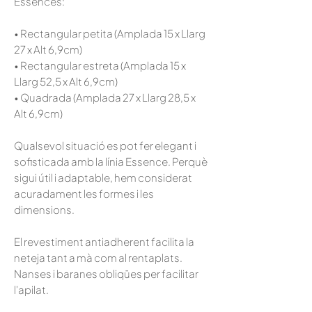
Essences:
• Rectangular petita (Amplada 15 x Llarg
27 x Alt 6,9cm)
• Rectangular estreta (Amplada 15 x
Llarg 52,5 x Alt 6,9cm)
• Quadrada
(Amplada 27 x Llarg 28,5 x
Alt 6,9cm)
Qualsevol situació es pot fer elegant i
sofisticada amb la línia Essence. Perquè
sigui útil i adaptable, hem considerat
acuradament les formes i les
dimensions.
El revestiment antiadherent facilita la
neteja tant a mà com al rentaplats.
Nanses i baranes obliqües per facilitar
l'apilat.