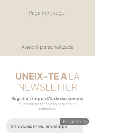
Pagament segur
Atenció personalitzada
UNEIX-TE
A
LA
NEWSLETTER
Registra't i rep un 5% de descompte
* Els codis no són aplicables quan hi ha
promocions.
Registra'm