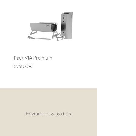
Pack VIA Premium
Pack VIA Essential
Preu
Preu
279,00 €
279,00 €
Enviament 3-5 dies