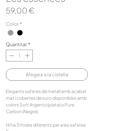
Price
59,00 €
Color
*
Quantitat
*
Afegeix a la cistella
Elegants safates de metall amb acabat
mat i cobertes de suro disponibles amb
colors Soft Argento (plata) o Pure
Carbon (Negre).
Hi ha 3 mides diferents per a les safates