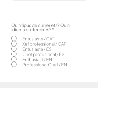
Quin tipus de cuiner ets? Quin
O
idioma prefereixes?
*
b
l
Entusiasta / CAT
i
Xef professional / CAT
g
Entusiasta / ES
a
Chef profesional / ES
t
o
Enthusiast / EN
r
Professional Chef / EN
i
Nosaltres
El concepte
Caliu & bahígüell
Caliu & Com
as
Amics de la
Caliu