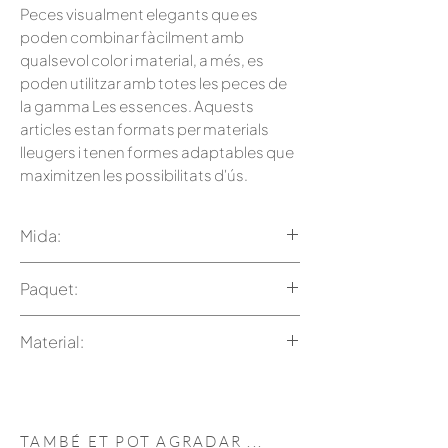
Peces visualment elegants que es
poden combinar fàcilment amb
qualsevol color i material, a més, es
poden utilitzar amb totes les peces de
la gamma Les essences. Aquests
articles estan formats per materials
lleugers i tenen formes adaptables que
maximitzen les possibilitats d'ús.
Mida:
Amplada 27 x Llarg 28,5 x Alçada
Paquet:
6,9cm
1 safata
Material:
1 coberta de suro
Alumini amb recobriment
antiadherent
Coberta de suro
TAMBÉ ET POT
AGRADAR
...