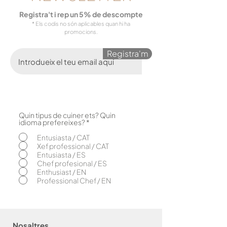
Registra't i rep un 5% de descompte
* Els codis no són aplicables quan hi ha
promocions.
Registra'm
Quin tipus de cuiner ets? Quin
O
idioma prefereixes?
*
b
l
Entusiasta / CAT
i
Xef professional / CAT
g
Entusiasta / ES
a
Chef profesional / ES
t
o
Enthusiast / EN
r
Professional Chef / EN
i
Nosaltres