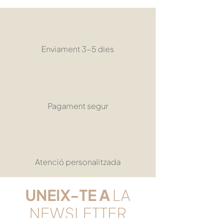
Enviament 3-5 dies
Pagament segur
Atenció personalitzada
UNEIX-TE
A
LA
NEWSLETTER