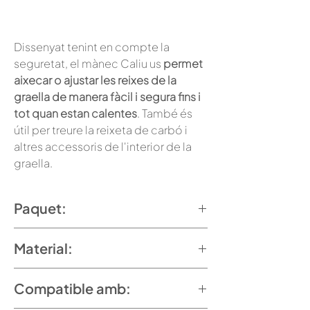
Dissenyat tenint en compte la
seguretat, el mànec Caliu us
permet
aixecar o ajustar les reixes de la
graella de manera fàcil i segura fins i
tot quan estan calentes
. També és
útil per treure la reixeta de carbó i
altres accessoris de l'interior de la
graella.
Paquet:
1 unitat
Material:
Acer inoxidable
Compatible amb: