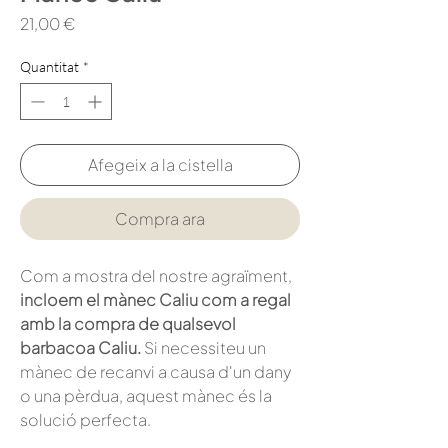
Price
21,00 €
Quantitat
*
Afegeix a la cistella
Compra ara
Com a mostra del nostre agraïment,
incloem el mànec Caliu com a regal
amb la compra de qualsevol
barbacoa Caliu.
Si necessiteu un
mànec de recanvi a causa d'un dany
o una pèrdua, aquest mànec és la
solució perfecta.