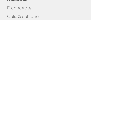
El concepte
Caliu & bahígüell
Caliu & Com
as
Amics de la
Caliu
Brasa
Bar
bacoes
Packs
Accessoris
Graelles
Paelles
Robatayaki
Carbó
Plats de manteniment