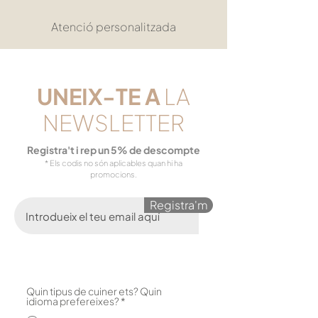
Atenció personalitzada
UNEIX-TE
A
LA
NEWSLETTER
Registra't i rep un 5% de descompte
* Els codis no són aplicables quan hi ha
promocions.
Registra'm
Quin tipus de cuiner ets? Quin
O
idioma prefereixes?
*
b