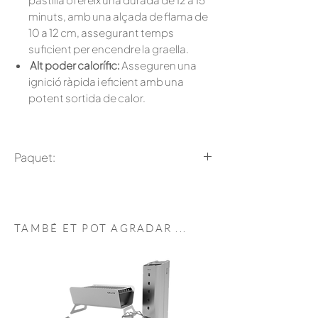
minuts, amb una alçada de flama de
10 a 12 cm, assegurant temps
suficient per encendre la graella.
Alt poder calorífic:
Asseguren una
ignició ràpida i eficient amb una
potent sortida de calor.
Paquet:
Caixa de 24 unitats.
TAMBÉ ET POT
AGRADAR
...