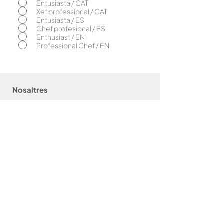
l
Entusiasta / CAT
i
Xef professional / CAT
g
Entusiasta / ES
a
Chef profesional / ES
t
o
Enthusiast / EN
r
Professional Chef / EN
i
Nosaltres
El concepte
Caliu & bahígüell
Caliu & Com
as
Amics de la
Caliu
Brasa
Bar
bacoes
Packs