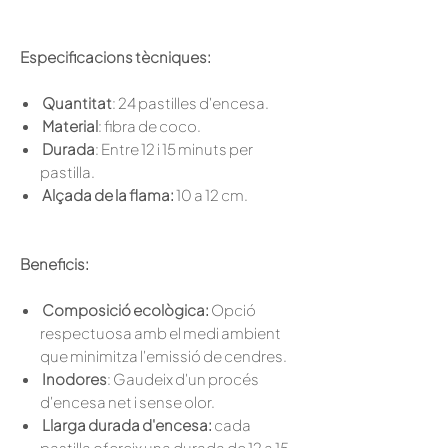
Especificacions tècniques:
Quantitat
: 24 pastilles d'encesa.
Material
: fibra de coco.
Durada
: Entre 12 i 15 minuts per
pastilla.
Alçada de la flama:
10 a 12 cm.
Beneficis:
Composició ecològica:
Opció
respectuosa amb el medi ambient
que minimitza l'emissió de cendres.
Inodores
: Gaudeix d'un procés
d'encesa net i sense olor.
Llarga durada d'encesa:
cada
pastilla ofereix una durada de 12 a 15