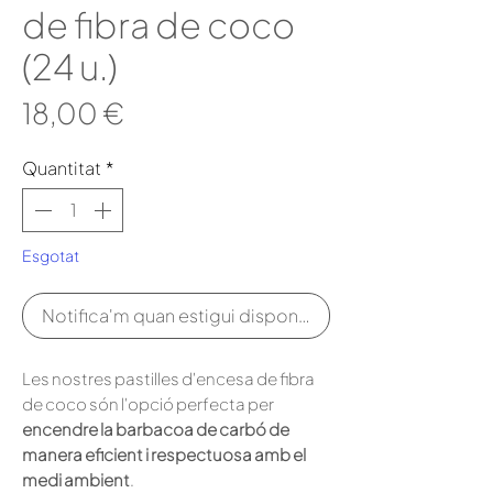
de fibra de coco
(24 u.)
Price
18,00 €
Quantitat
*
Esgotat
Notifica'm quan estigui disponible
Les nostres pastilles d'encesa de fibra
de coco són l'opció perfecta per
encendre la barbacoa de carbó de
manera eficient i respectuosa amb el
medi ambient
.