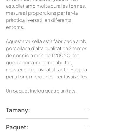
estudiat amb molta cura les formes,
mesures i proporcions per fer-la
pràctica i versàtil en diferents
entorns.
Aquesta vaixella està fabricada amb
porcellana d'alta qualitat en 2 temps
de cocció a més de 1.200 ºC, fet
que li aporta impermeabilitat,
resistència i suavitat al tacte. És apta
per a forn, microones i rentavaixelles.
Un paquet inclou quatre unitats.
Tamany:
Ample 6 x Llarg 6 x Alt 6 cm
Paquet:
0,07L.