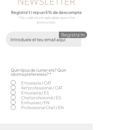
NEWSLETTER
Registra't i rep un 5% de descompte
* Els codis no són aplicables quan hi ha
promocions.
Registra'm
Quin tipus de cuiner ets? Quin
O
idioma prefereixes?
*
b
l
Entusiasta / CAT
i
Xef professional / CAT
g
Entusiasta / ES
a
Chef profesional / ES
t
o
Enthusiast / EN
r
Professional Chef / EN
i