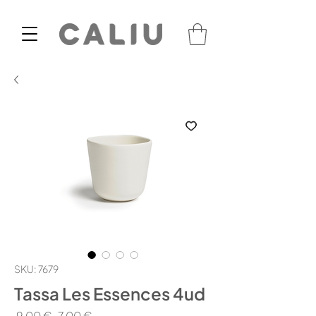
SKU: 7679
Tassa Les Essences 4ud
Preu
Preu
 9,00 € 
7,00 €