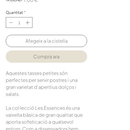
normal
d'oferta
Quantitat
*
Afegeix a la cistella
Compra ara
Aquestes tasses petites són
perfectes per servir postres i una
gran varietat d'aperitius dolços i
salats.
La col·lecció Les Essences és una
vaixella bàsica de gran qualitat que
aporta sofisticació a qualsevol
entorn. Com a dissenyadors hem