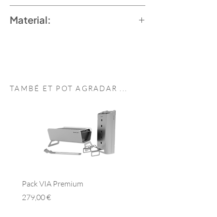
4 unitats
Material:
Porcellana
TAMBÉ ET POT
AGRADAR
...
Pack VIA Premium
Pack VIA Essential
Preu
Preu
279,00 €
279,00 €