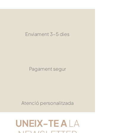
Enviament 3-5 dies
Pagament segur
Atenció personalitzada
UNEIX-TE
A
LA