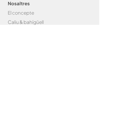
Nosaltres
El concepte
Caliu & bahígüell
Caliu & Com
as
Amics de la
Caliu
Brasa
Bar
bacoes
Packs
Accessoris
Graelles
Paelles
Robatayaki
Carbó
Plats de manteniment