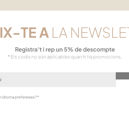
IX-TE
A
LA NEWSLE
Registra't i rep un 5% de descompte
* Els codis no són aplicables quan hi ha promocions.
O
in idioma prefereixes?
*
b
l
i
g
a
t
o
r