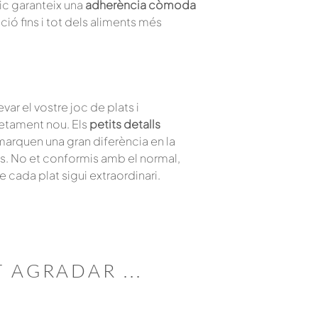
ic garanteix una
adherència còmoda
ació fins i tot dels aliments més
ar el vostre joc de plats i
etament nou. Els
petits detalls
marquen una gran diferència en la
ts. No et conformis amb el normal,
e cada plat sigui extraordinari.
T
AGRADAR
...