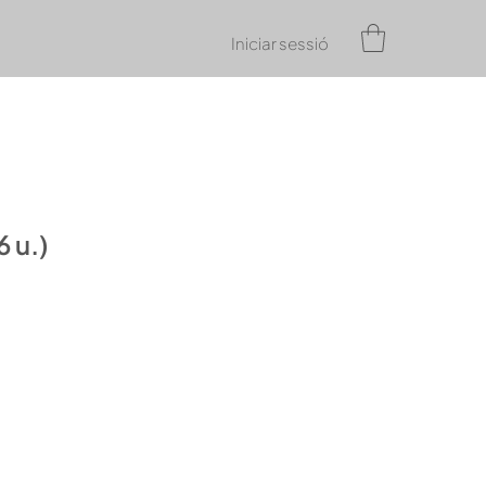
Iniciar sessió
6 u.)
Preu
d'oferta