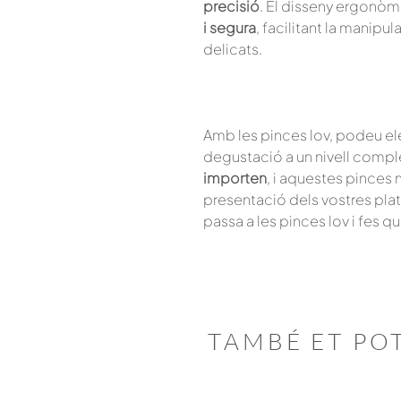
precisió
. El disseny ergonòm
i segura
, facilitant la manipul
delicats.
Amb les pinces lov, podeu elev
degustació a un nivell compl
importen
, i aquestes pinces 
presentació dels vostres pla
passa a les pinces lov i fes qu
TAMBÉ ET PO