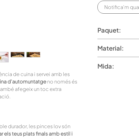
Notifica'm qua
Paquet:
6 unitats.
Material:
Acer inoxidabl
Mida:
iència de cuina i servei amb les
390mm / 197mm
ina d'automuntatge
no només és
 també afegeix un toc extra
ació.
le durador, les pinces lov són
 els teus plats finals amb estil i