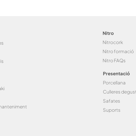
i
Nitro
Nitro
cork
es
Nitro fo
rmació
Nitro FA
Qs
is
Presentació
Porcellana
ki
Culleres degus
Safates
 manteniment
Suports