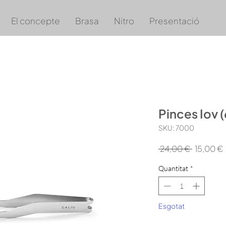
El concepte
Brasa
Nitro
Presentació
Pinces Iov (
SKU: 7000
Preu
 24,00 € 
15,00 €
normal
Quantitat
*
Esgotat