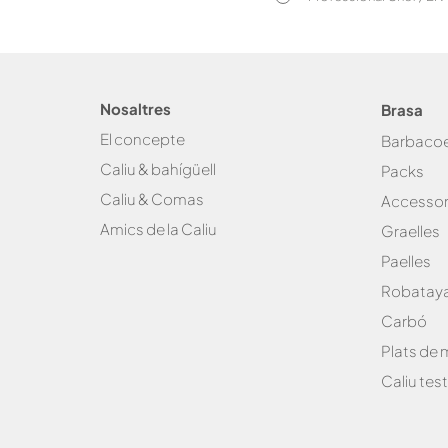
Nosaltres
Brasa
El concepte
Bar
baco
Caliu & bahígüell
Packs
Caliu & Com
as
Accessor
Amics de la
Caliu
Graelles
Paelles
Robataya
Carbó
Plats de
Caliu test